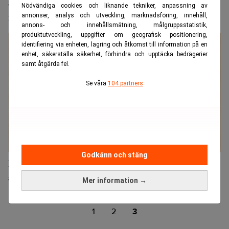
SEB: Marknaden prisar in för mycket
Nödvändiga cookies och liknande tekniker, anpassning av
räntesänkningar av Fed
annonser, analys och utveckling, marknadsföring, innehåll,
annons- och innehållsmätning, målgruppsstatistik,
produktutveckling, uppgifter om geografisk positionering,
identifiering via enheten, lagring och åtkomst till information på en
enhet, säkerställa säkerhet, förhindra och upptäcka bedrägerier
samt åtgärda fel.
Se våra
104 partners
Godkänn och stäng
Pimco: Stimulanser från Fed och ECB ger
avvaktande Riksbank
Mer information →
1
2
3