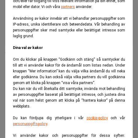
och/eller får tillgång till viss relevant information på din enhet, som
mobil eller dator. Vi och våra
partners
använder.
Användning av kakor innebär att vi behandlar personuppgifter som
IP-adress, unika identifierare och beteendedata. Vår behandling av
personuppgifter sker med samtycke eller berättigat intresse som
laglig grund.
Dina val av kakor
Swedbank: God balansgång av Fed-chefen
Om du klickar på knappen “Godkänn och stäng” så samtycker du
till att vi använder kakor för de ändamål som listas nedan. Under
knappen “Mer information” kan du välja vilka ändamål du vill neka
eller godkänna. Du kan också välja vilka partners du vill godkänna
genom att klicka på knappen “visa våra partners”.
Du kan när du vill återkalla ditt samtycke, invända mot behandling
av personuppgifter baserat på berättigat intresse, och justera dina
val när som helst genom att klicka på “hantera kakor” på denna
webbplats.
Du kan fördjupa dig ytterligare i vår
cookie-policy
och vår
personuppgiftspolicy
.
Vi använder kakor och personuppgifter för dessa syften: