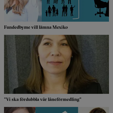
Fundedbyme vill lämna Mexiko
"Vi ska fördubbla vår låneförmedling"