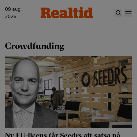
09 aug.
2026
Crowdfunding
Ny EU-licens får Seedrs att satsa på