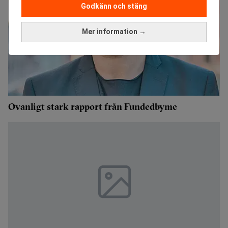
Godkänn och stäng
Mer information →
Ovanligt stark rapport från Fundedbyme