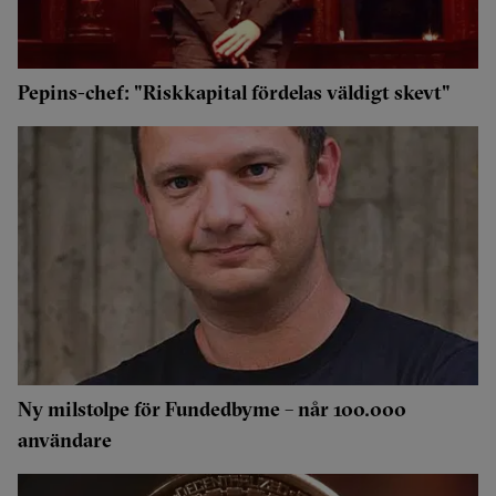
Pepins-chef: "Riskkapital fördelas väldigt skevt"
Ny milstolpe för Fundedbyme – når 100.000
användare