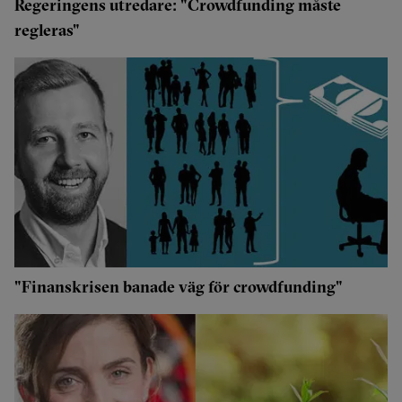
Regeringens utredare: "Crowdfunding måste
regleras"
"Finanskrisen banade väg för crowdfunding"