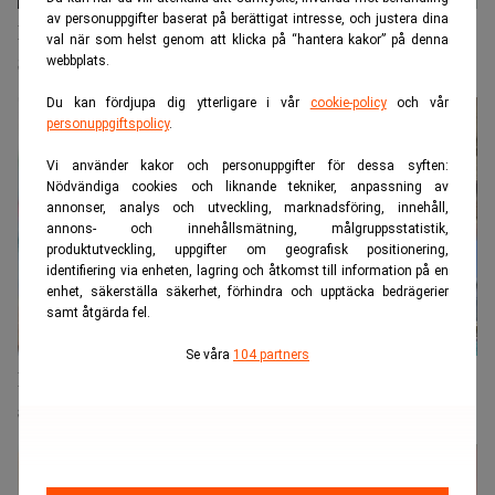
av personuppgifter baserat på berättigat intresse, och justera dina
Internationell plattform för investeringar öppnar i
val när som helst genom att klicka på “hantera kakor” på denna
Sverige
webbplats.
Du kan fördjupa dig ytterligare i vår
cookie-policy
och vår
personuppgiftspolicy
.
Vi använder kakor och personuppgifter för dessa syften:
Nödvändiga cookies och liknande tekniker, anpassning av
annonser, analys och utveckling, marknadsföring, innehåll,
annons- och innehållsmätning, målgruppsstatistik,
produktutveckling, uppgifter om geografisk positionering,
identifiering via enheten, lagring och åtkomst till information på en
enhet, säkerställa säkerhet, förhindra och upptäcka bedrägerier
samt åtgärda fel.
Se våra
104 partners
Dubai-prins investerar i Fundedbyme – som
samtidigt lämnar Mexiko