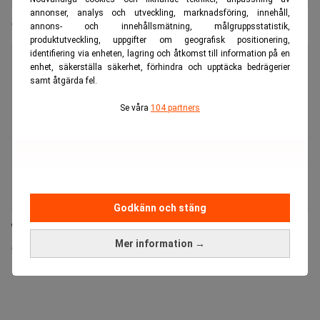
annonser, analys och utveckling, marknadsföring, innehåll,
Cloetta värvar IR-chef från Oriflame
annons- och innehållsmätning, målgruppsstatistik,
produktutveckling, uppgifter om geografisk positionering,
identifiering via enheten, lagring och åtkomst till information på en
enhet, säkerställa säkerhet, förhindra och upptäcka bedrägerier
samt åtgärda fel.
Se våra
104 partners
Godkänn och stäng
Tunga rådgivare anlitade när Cloetta förvärvar
Mer information →
Candyking