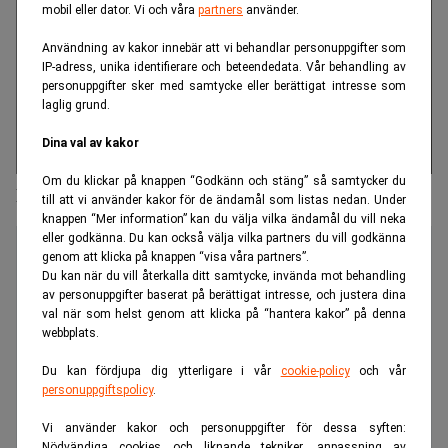
mobil eller dator. Vi och våra
partners
använder.
Användning av kakor innebär att vi behandlar personuppgifter som
IP-adress, unika identifierare och beteendedata. Vår behandling av
personuppgifter sker med samtycke eller berättigat intresse som
laglig grund.
Dina val av kakor
Om du klickar på knappen “Godkänn och stäng” så samtycker du
Katarina Tell ny vd på Cloetta
till att vi använder kakor för de ändamål som listas nedan. Under
knappen “Mer information” kan du välja vilka ändamål du vill neka
eller godkänna. Du kan också välja vilka partners du vill godkänna
genom att klicka på knappen “visa våra partners”.
Du kan när du vill återkalla ditt samtycke, invända mot behandling
av personuppgifter baserat på berättigat intresse, och justera dina
val när som helst genom att klicka på “hantera kakor” på denna
webbplats.
Du kan fördjupa dig ytterligare i vår
cookie-policy
och vår
personuppgiftspolicy
.
Vi använder kakor och personuppgifter för dessa syften:
Nödvändiga cookies och liknande tekniker, anpassning av