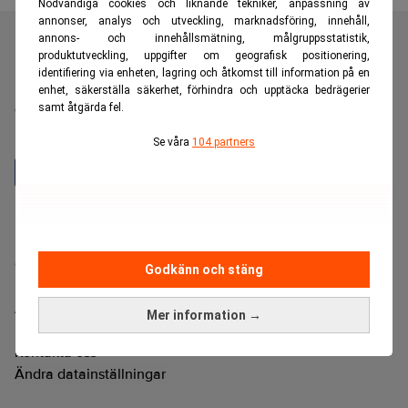
Nödvändiga cookies och liknande tekniker, anpassning av
annonser, analys och utveckling, marknadsföring, innehåll,
annons- och innehållsmätning, målgruppsstatistik,
produktutveckling, uppgifter om geografisk positionering,
identifiering via enheten, lagring och åtkomst till information på en
Realtid är en oberoende och kostnadsfri nyhetskanal för
enhet, säkerställa säkerhet, förhindra och upptäcka bedrägerier
dig som vill fördjupa dig inom finans- och
samt åtgärda fel.
näringslivsnyheter.
Se våra
104 partners
Hantera prenumeration
Integritetspolicy för personuppgifter
Cookiepolicy
Godkänn och stäng
Relevance AI-policy
Annonsera på Realtid
Mer information →
Pressmeddelanden
Kontakta oss
Ändra datainställningar