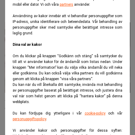
mobil eller dator. Vi och våra
partners
använder.
Stockholms stad
Användning av kakor innebär att vi behandlar personuppgifter som
IP-adress, unika identifierare och beteendedata. Vår behandling av
personuppgifter sker med samtycke eller berättigat intresse som
laglig grund.
Dina val av kakor
Om du klickar på knappen “Godkänn och stäng” så samtycker du
till att vi använder kakor för de ändamål som listas nedan. Under
knappen “Mer information” kan du välja vilka ändamål du vill neka
eller godkänna. Du kan också välja vilka partners du vill godkänna
genom att klicka på knappen “visa våra partners”.
Du kan när du vill återkalla ditt samtycke, invända mot behandling
av personuppgifter baserat på berättigat intresse, och justera dina
val när som helst genom att klicka på “hantera kakor” på denna
Skattebetalarna prisar finansveteran och motvalls-
webbplats.
entreprenör
Du kan fördjupa dig ytterligare i vår
cookie-policy
och vår
personuppgiftspolicy
.
Vi använder kakor och personuppgifter för dessa syften: