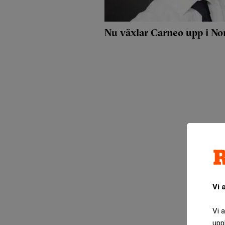
Nu växlar Carneo upp i No
Vi 
Vi 
upp