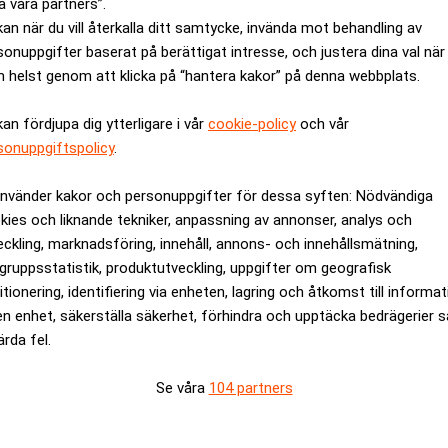
a våra partners”.
kan när du vill återkalla ditt samtycke, invända mot behandling av
sonuppgifter baserat på berättigat intresse, och justera dina val när
 helst genom att klicka på “hantera kakor” på denna webbplats.
kan fördjupa dig ytterligare i vår
cookie-policy
och vår
sonuppgiftspolicy
.
använder kakor och personuppgifter för dessa syften: Nödvändiga
st 20 procent av
Carnegie Fonder köpe
kies och liknande tekniker, anpassning av annonser, analys och
eckling, marknadsföring, innehåll, annons- och innehållsmätning,
gruppsstatistik, produktutveckling, uppgifter om geografisk
ANNONS
itionering, identifiering via enheten, lagring och åtkomst till informa
en enhet, säkerställa säkerhet, förhindra och upptäcka bedrägerier 
ärda fel.
Se våra
104 partners