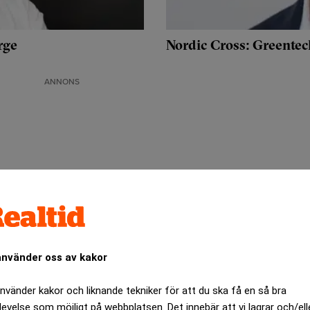
rge
Nordic Cross: Greentec
ANNONS
använder oss av kakor
använder kakor och liknande tekniker för att du ska få en så bra
levelse som möjligt på webbplatsen. Det innebär att vi lagrar och/ell