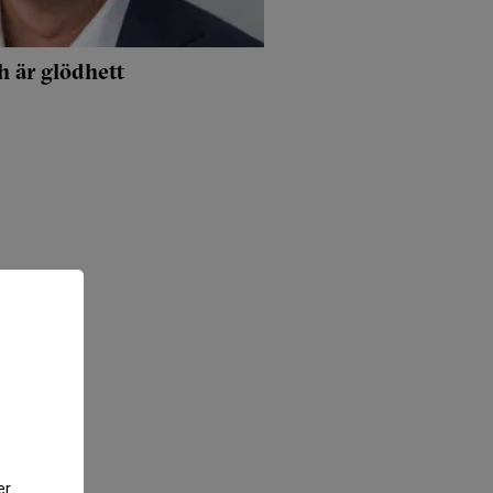
h är glödhett
er