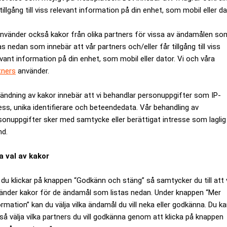
tillgång till viss relevant information på din enhet, som mobil eller da
använder också kakor från olika partners för vissa av ändamålen so
as nedan som innebär att vår partners och/eller får tillgång till viss
evant information på din enhet, som mobil eller dator. Vi och våra
tners
använder.
ändning av kakor innebär att vi behandlar personuppgifter som IP-
ess, unika identifierare och beteendedata. Vår behandling av
sonuppgifter sker med samtycke eller berättigat intresse som laglig
nd.
printlopp, det är ett
Aktiv förvaltnings framt
a val av kakor
konsolidering
du klickar på knappen “Godkänn och stäng” så samtycker du till att 
änder kakor för de ändamål som listas nedan. Under knappen “Mer
ormation” kan du välja vilka ändamål du vill neka eller godkänna. Du k
så välja vilka partners du vill godkänna genom att klicka på knappen