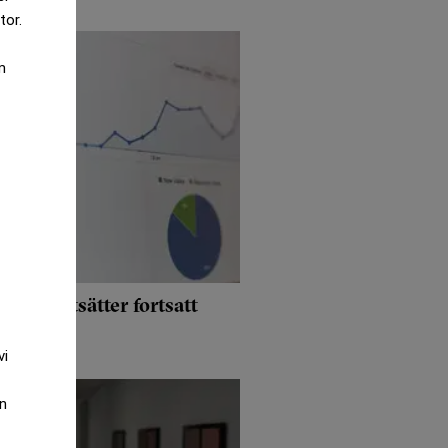
tor.
m
id förutsätter fortsatt
vi
an