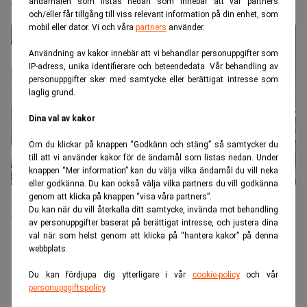
Gäller den eviga sanningen att börsen alltid stiger?
ändamålen som listas nedan som innebär att vår partners
och/eller får tillgång till viss relevant information på din enhet, som
mobil eller dator. Vi och våra
partners
använder.
Användning av kakor innebär att vi behandlar personuppgifter som
IP-adress, unika identifierare och beteendedata. Vår behandling av
personuppgifter sker med samtycke eller berättigat intresse som
laglig grund.
Dina val av kakor
Om du klickar på knappen “Godkänn och stäng” så samtycker du
till att vi använder kakor för de ändamål som listas nedan. Under
knappen “Mer information” kan du välja vilka ändamål du vill neka
eller godkänna. Du kan också välja vilka partners du vill godkänna
Allvarligt för Argentina – och illavarslande för
genom att klicka på knappen “visa våra partners”.
Du kan när du vill återkalla ditt samtycke, invända mot behandling
tillväxtmarknaderna
av personuppgifter baserat på berättigat intresse, och justera dina
val när som helst genom att klicka på “hantera kakor” på denna
webbplats.
ANNONS
Du kan fördjupa dig ytterligare i vår
cookie-policy
och vår
personuppgiftspolicy
.