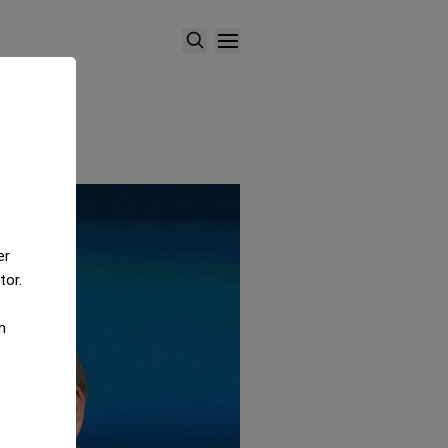
er
tor.
m