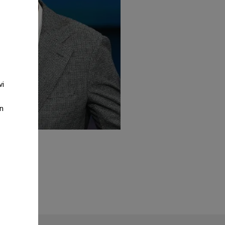
vi
an
D"