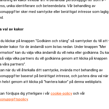
ess, unika identifierare och beteendedata. Vår behandling av
sonuppgifter sker med samtycke eller berättigat intresse som laglig
nd.
a val av kakor
du klickar på knappen “Godkänn och stäng” så samtycker du till att 
änder kakor för de ändamål som listas nedan. Under knappen “Mer
ormation” kan du välja vilka ändamål du vill neka eller godkänna. Du k
så välja vilka partners du vill godkänna genom att klicka på knappen
a våra partners”.
g: "Volkswagen kan slukas av BY
kan när du vill återkalla ditt samtycke, invända mot behandling av
sonuppgifter baserat på berättigat intresse, och justera dina val när
 helst genom att klicka på “hantera kakor” på denna webbplats.
kan fördjupa dig ytterligare i vår
cookie-policy
och vår
sonuppgiftspolicy
.