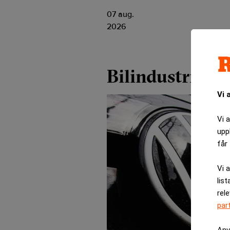
07 aug.
2026
Bilindustrin
Vi 
Vi 
upp
får 
Vi 
list
rel
par
Anv