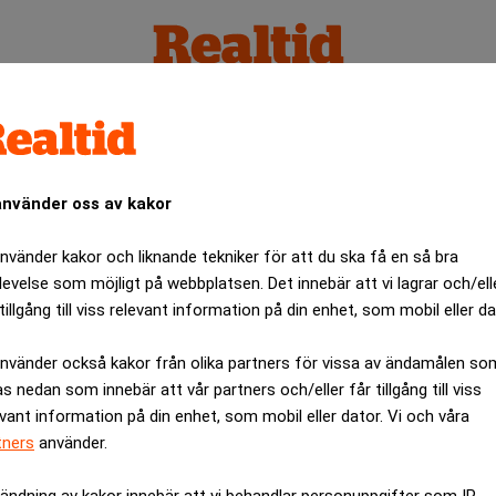
använder oss av kakor
använder kakor och liknande tekniker för att du ska få en så bra
levelse som möjligt på webbplatsen. Det innebär att vi lagrar och/ell
tillgång till viss relevant information på din enhet, som mobil eller da
använder också kakor från olika partners för vissa av ändamålen so
as nedan som innebär att vår partners och/eller får tillgång till viss
evant information på din enhet, som mobil eller dator. Vi och våra
tners
använder.
ändning av kakor innebär att vi behandlar personuppgifter som IP-