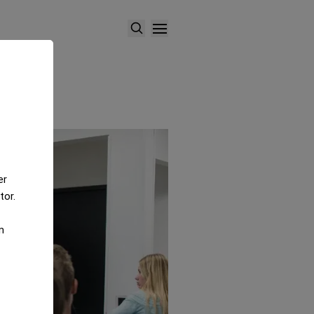
er
tor.
m