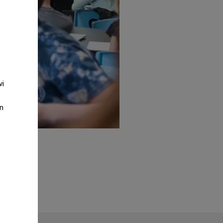
vi
an