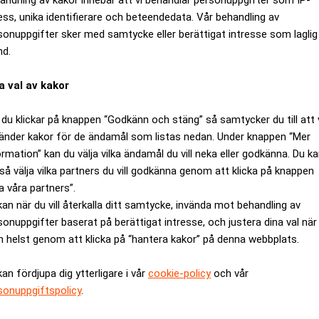
ess, unika identifierare och beteendedata. Vår behandling av
sonuppgifter sker med samtycke eller berättigat intresse som laglig
nd.
a val av kakor
du klickar på knappen “Godkänn och stäng” så samtycker du till att 
änder kakor för de ändamål som listas nedan. Under knappen “Mer
ormation” kan du välja vilka ändamål du vill neka eller godkänna. Du k
så välja vilka partners du vill godkänna genom att klicka på knappen
a våra partners”.
n avgör långt upp i vuxenlivet
kan när du vill återkalla ditt samtycke, invända mot behandling av
sonuppgifter baserat på berättigat intresse, och justera dina val när
 helst genom att klicka på “hantera kakor” på denna webbplats.
kan fördjupa dig ytterligare i vår
cookie-policy
och vår
sonuppgiftspolicy
.