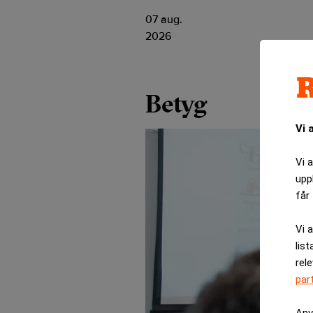
07 aug.
2026
Betyg
Vi 
Vi 
upp
får 
Vi 
list
rel
par
Anv