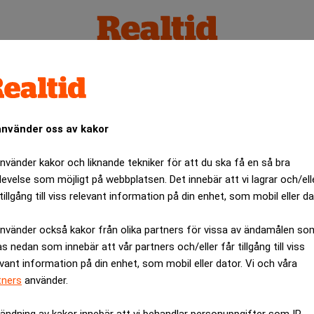
använder oss av kakor
använder kakor och liknande tekniker för att du ska få en så bra
levelse som möjligt på webbplatsen. Det innebär att vi lagrar och/ell
tillgång till viss relevant information på din enhet, som mobil eller da
använder också kakor från olika partners för vissa av ändamålen so
as nedan som innebär att vår partners och/eller får tillgång till viss
evant information på din enhet, som mobil eller dator. Vi och våra
tners
använder.
ändning av kakor innebär att vi behandlar personuppgifter som IP-