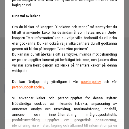
laglig grund.
Dina val av kakor
Om du klickar på knappen “Godkänn och stäng” så samtycker du
till att vi använder kakor för de ändamål som listas nedan. Under
knappen “Mer information” kan du välja vilka ändamål du vill neka
eller godkänna. Du kan också välja vilka partners du vill godkänna
genom att klicka på knappen “visa våra partners”.
Du kan när du vill återkalla ditt samtycke, invända mot behandling
av personuppgifter baserat på berättigat intresse, och justera dina
Realtid är en oberoende och kostnadsfri nyhetskanal för
val när som helst genom att klicka på “hantera kakor” på denna
dig som vill fördjupa dig inom finans- och
webbplats.
näringslivsnyheter.
Du kan fördjupa dig ytterligare i vår
cookie-policy
och vår
personuppgiftspolicy
.
Vi använder kakor och personuppgifter för dessa syften:
Hantera prenumeration
Nödvändiga cookies och liknande tekniker, anpassning av
annonser, analys och utveckling, marknadsföring, innehåll,
Integritetspolicy för personuppgifter
annons- och innehållsmätning, målgruppsstatistik,
Cookiepolicy
produktutveckling, uppgifter om geografisk positionering,
Relevance AI-policy
identifiering via enheten, lagring och åtkomst till information på en