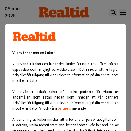
06 aug.
2026
bensinbil
Vi använder oss av kakor
Vi använder kakor och liknande tekniker för att du ska få en så bra
upplevelse som möjligt på webbplatsen. Det innebär att vi lagrar
och/eller får tillgång till viss relevant information på din enhet, som
mobil eller dator.
Vi använder också kakor från olika partners för vissa av
ändamålen som listas nedan som innebär att vår partners
och/eller får tillgång till viss relevant information på din enhet, som
mobil eller dator. Vi och våra
partners
använder.
Användning av kakor innebär att vi behandlar personuppgifter som
IP-adress, unika identifierare och beteendedata. Vår behandling av
Så smutsig är elbilen – med kolkraft
personuppgifter sker med samtycke eller berättigat intresse som