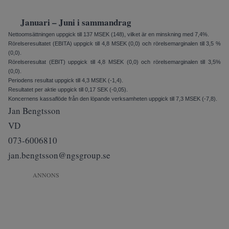
Januari – Juni i sammandrag
Nettoomsättningen uppgick till 137 MSEK (148), vilket är en minskning med 7,4%.
Rörelseresultatet (EBITA) upp­gick till 4,8 MSEK (0,0) och rörelse­marginalen till 3,5 %
(0,0).
Rörelseresultat (EBIT) uppgick till 4,8 MSEK (0,0) och rörelsemarginalen till 3,5%
(0,0).
Periodens resultat uppgick till 4,3 MSEK (-1,4).
Resultatet per aktie uppgick till 0,17 SEK (-0,05).
Koncernens kassaflöde från den löpande verksamheten uppgick till 7,3 MSEK (-7,8).
Jan Bengtsson
VD
073-6006810
jan.bengtsson@ngsgroup.se
ANNONS