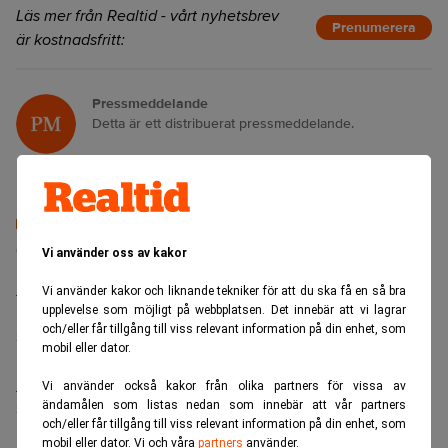
Läs mer från Realtid - vårt nyhetsbrev
Prenumerera
är kostnadsfritt:
Pressmeddelande
Detta är ett distribuerat pressmeddelande.
Senaste lediga jobben
Vi använder oss av kakor
Bolagsjurist till Eltel AB
Vi använder kakor och liknande tekniker för att du ska få en så bra
Placering:
Bromma, Stockholm
upplevelse som möjligt på webbplatsen. Det innebär att vi lagrar
och/eller får tillgång till viss relevant information på din enhet, som
Sista ansökningsdag:
21/08/2026
mobil eller dator.
Medarbetare inom Intern styrning och kontroll till Alecta
Vi använder också kakor från olika partners för vissa av
ändamålen som listas nedan som innebär att vår partners
Sista ansökningsdag:
13/06/2026
och/eller får tillgång till viss relevant information på din enhet, som
mobil eller dator. Vi och våra
partners
använder.