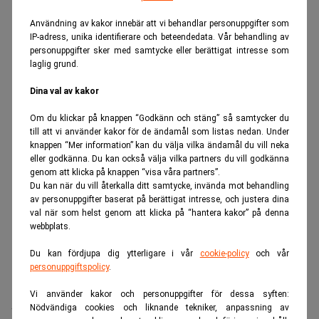
ANNONS
Användning av kakor innebär att vi behandlar personuppgifter som
IP-adress, unika identifierare och beteendedata. Vår behandling av
personuppgifter sker med samtycke eller berättigat intresse som
laglig grund.
Dina val av kakor
Om du klickar på knappen “Godkänn och stäng” så samtycker du
till att vi använder kakor för de ändamål som listas nedan. Under
knappen “Mer information” kan du välja vilka ändamål du vill neka
eller godkänna. Du kan också välja vilka partners du vill godkänna
genom att klicka på knappen “visa våra partners”.
Du kan när du vill återkalla ditt samtycke, invända mot behandling
av personuppgifter baserat på berättigat intresse, och justera dina
val när som helst genom att klicka på “hantera kakor” på denna
webbplats.
Du kan fördjupa dig ytterligare i vår
cookie-policy
och vår
personuppgiftspolicy
.
Realtid.se
Utvalda pressmeddelanden
Vi använder kakor och personuppgifter för dessa syften:
Nödvändiga cookies och liknande tekniker, anpassning av
Halvårsrapport januari - juni 2026