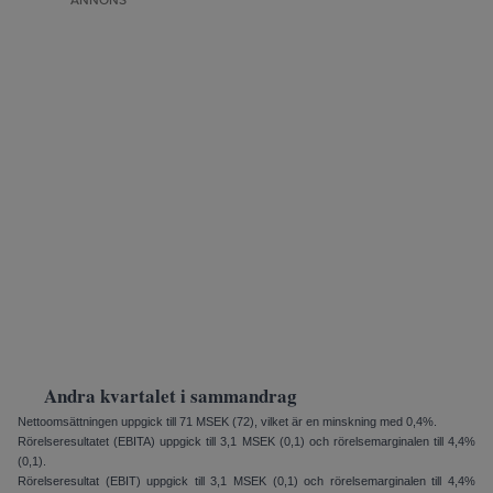
ANNONS
Andra kvartalet i sammandrag
Nettoomsättningen uppgick till 71 MSEK (72), vilket är en minskning med 0,4%.
Rörelseresultatet (EBITA) upp­gick till 3,1 MSEK (0,1) och rörelse­marginalen till 4,4%
(0,1).
Rörelseresultat (EBIT) uppgick till 3,1 MSEK (0,1) och rörelsemarginalen till 4,4%