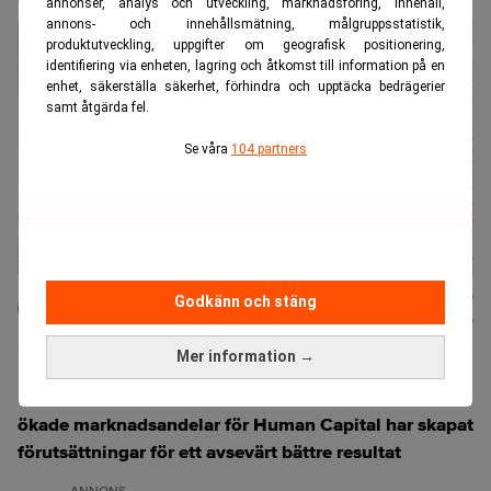
annonser, analys och utveckling, marknadsföring, innehåll,
annons- och innehållsmätning, målgruppsstatistik,
produktutveckling, uppgifter om geografisk positionering,
identifiering via enheten, lagring och åtkomst till information på en
enhet, säkerställa säkerhet, förhindra och upptäcka bedrägerier
samt åtgärda fel.
Se våra
104 partners
Pressmeddelande
Publicerad:
06 aug. 2026
Godkänn och stäng
Uppdaterad:
07 aug. 2026
Mer information →
Förbättrat marknadsläge för Nurse & Doc Partner och
ökade marknadsandelar för Human Capital har skapat
förutsättningar för ett avsevärt bättre resultat