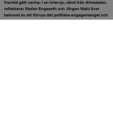
framtid gått varma. I en intervju, sänd från Almedalen,
reflekterar Stefan Engeseth och Jörgen Wahl över
behovet av att förnya det politiska engagemanget och
hur modern teknik kan användas för att överbrygga
klyftan mellan medborgare och beslutsfattare.
Titta på
videosidan
för en ren videoupplevelse.
ANNONS