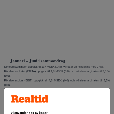
Januari – Juni i sammandrag
Nettoomsättningen uppgick till 137 MSEK (148), vilket är en minskning med 7,4%.
Rörelseresultatet (EBITA) upp­gick till 4,8 MSEK (0,0) och rörelse­marginalen till 3,5 %
(0,0).
Rörelseresultat (EBIT) uppgick till 4,8 MSEK (0,0) och rörelsemarginalen till 3,5%
(0,0).
Periodens resultat uppgick till 4,3 MSEK (-1,4).
Resultatet per aktie uppgick till 0,17 SEK (-0,05).
Koncernens kassaflöde från den löpande verksamheten uppgick till 7,3 MSEK (-7,8).
Jan Bengtsson
VD
Vi använder oss av kakor