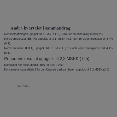
Andra kvartalet i sammandrag
Nettoomsättningen uppgick till 71 MSEK (72), vilket är en minskning med 0,4%.
Rörelseresultatet (EBITA) upp­gick till 3,1 MSEK (0,1) och rörelse­marginalen till 4,4%
(0,1).
Rörelseresultat (EBIT) uppgick till 3,1 MSEK (0,1) och rörelsemarginalen till 4,4%
(0,1).
Periodens resultat uppgick till 2,3 MSEK (-0,5).
Resultatet per aktie uppgick till 0,09 SEK (-0,02).
Koncernens kassaflöde från den löpande verksamheten uppgick till 3,2 MSEK (2,4)
.
ANNONS