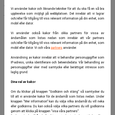
073-6006810
Vi använder kakor och liknande tekniker för att du ska få en så bra
jan.bengtsson@ngsgroup.se
upplevelse som möjligt på webbplatsen. Det innebär att vi lagrar
och/eller får tillgång till viss relevant information på din enhet, som
ANNONS
mobil eller dator.
Vi använder också kakor från olika partners för vissa av
ändamålen som listas nedan som innebär att vår partners
och/eller får tillgång till viss relevant information på din enhet, som
mobil eller dator. Vi och våra
partners
använder.
Användning av kakor innebär att vi behandlar personuppgifter som
IP-adress, unika identifierare och beteendedata. Vår behandling av
personuppgifter sker med samtycke eller berättigat intresse som
laglig grund.
Dina val av kakor
Om du klickar på knappen “Godkänn och stäng” så samtycker du
till att vi använder kakor för de ändamål som listas nedan. Under
knappen “Mer information” kan du välja vilka ändamål du vill neka
eller godkänna. Du kan också välja vilka partners du vill godkänna
genom att klicka på knappen “visa våra partners”.