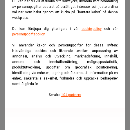
Läs mer från Realtid - vårt nyhetsbrev
Du kan när du vill återkalla ditt samtycke, invända mot behandling
Prenumerera
är kostnadsfritt:
av personuppgifter baserat på berättigat intresse, och justera dina
val när som helst genom att klicka på “hantera kakor” på denna
webbplats.
Pressmeddelande
Du kan fördjupa dig ytterligare i vår
cookie-policy
och vår
Detta är ett distribuerat pressmeddelande.
personuppgiftspolicy
.
Vi använder kakor och personuppgifter för dessa syften:
Nödvändiga cookies och liknande tekniker, anpassning av
annonser, analys och utveckling, marknadsföring, innehåll,
annons- och innehållsmätning, målgruppsstatistik,
Senaste lediga jobben
produktutveckling, uppgifter om geografisk positionering,
identifiering via enheten, lagring och åtkomst till information på en
enhet, säkerställa säkerhet, förhindra och upptäcka bedrägerier
Bolagsjurist till Eltel AB
samt åtgärda fel.
Placering:
Bromma, Stockholm
Sista ansökningsdag:
21/08/2026
Se våra
104 partners
Medarbetare inom Intern styrning och kontroll till Alecta
Sista ansökningsdag:
13/06/2026