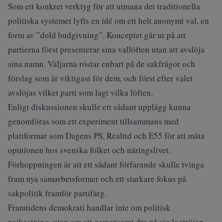
Som ett konkret verktyg för att utmana det traditionella
politiska systemet lyfts en idé om ett helt anonymt val, en
form av ”dold budgivning”. Konceptet går ut på att
partierna först presenterar sina vallöften utan att avslöja
sina namn. Väljarna röstar enbart på de sakfrågor och
förslag som är viktigast för dem, och först efter valet
avslöjas vilket parti som lagt vilka löften.
Enligt diskussionen skulle ett sådant upplägg kunna
genomföras som ett experiment tillsammans med
plattformar som Dagens PS, Realtid och E55 för att mäta
opinionen hos svenska folket och näringslivet.
Förhoppningen är att ett sådant förfarande skulle tvinga
fram nya samarbetsformer och ett starkare fokus på
sakpolitik framför partifärg.
Framtidens demokrati handlar inte om politisk
pajkastning, utan om att gemensamt dra på sig lagtröjan