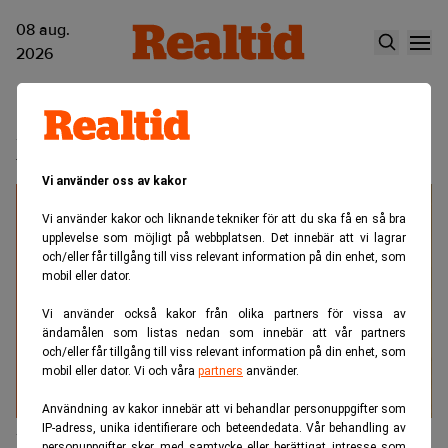
08 aug.
2026
Xiris
Vi använder oss av kakor
Vi använder kakor och liknande tekniker för att du ska få en så bra
upplevelse som möjligt på webbplatsen. Det innebär att vi lagrar
och/eller får tillgång till viss relevant information på din enhet, som
mobil eller dator.
Vi använder också kakor från olika partners för vissa av
ändamålen som listas nedan som innebär att vår partners
och/eller får tillgång till viss relevant information på din enhet, som
mobil eller dator. Vi och våra
partners
använder.
Användning av kakor innebär att vi behandlar personuppgifter som
IP-adress, unika identifierare och beteendedata. Vår behandling av
Därför vill Per Bystedt förändra
personuppgifter sker med samtycke eller berättigat intresse som