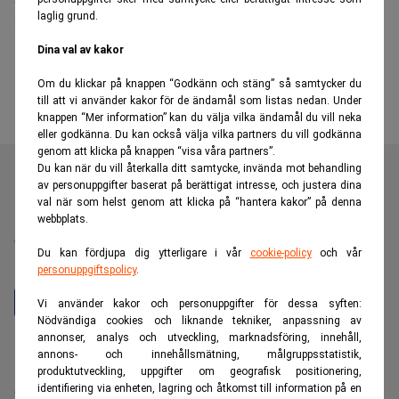
laglig grund.
mobiltelefonen
Dina val av kakor
Om du klickar på knappen “Godkänn och stäng” så samtycker du
till att vi använder kakor för de ändamål som listas nedan. Under
knappen “Mer information” kan du välja vilka ändamål du vill neka
eller godkänna. Du kan också välja vilka partners du vill godkänna
genom att klicka på knappen “visa våra partners”.
Du kan när du vill återkalla ditt samtycke, invända mot behandling
av personuppgifter baserat på berättigat intresse, och justera dina
val när som helst genom att klicka på “hantera kakor” på denna
Realtid är en oberoende och kostnadsfri nyhetskanal för
webbplats.
dig som vill fördjupa dig inom finans- och
Du kan fördjupa dig ytterligare i vår
cookie-policy
och vår
näringslivsnyheter.
personuppgiftspolicy
.
Vi använder kakor och personuppgifter för dessa syften:
Nödvändiga cookies och liknande tekniker, anpassning av
annonser, analys och utveckling, marknadsföring, innehåll,
Hantera prenumeration
annons- och innehållsmätning, målgruppsstatistik,
Integritetspolicy för personuppgifter
produktutveckling, uppgifter om geografisk positionering,
identifiering via enheten, lagring och åtkomst till information på en
Cookiepolicy