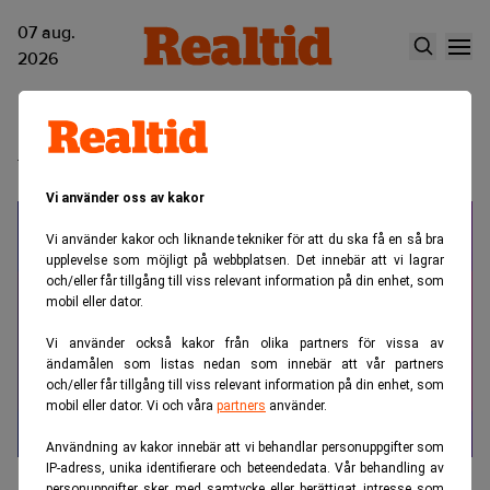
07 aug.
2026
von Feilitzen & Partners
Vi använder oss av kakor
Vi använder kakor och liknande tekniker för att du ska få en så bra
upplevelse som möjligt på webbplatsen. Det innebär att vi lagrar
och/eller får tillgång till viss relevant information på din enhet, som
mobil eller dator.
Vi använder också kakor från olika partners för vissa av
ändamålen som listas nedan som innebär att vår partners
och/eller får tillgång till viss relevant information på din enhet, som
mobil eller dator. Vi och våra
partners
använder.
Användning av kakor innebär att vi behandlar personuppgifter som
IP-adress, unika identifierare och beteendedata. Vår behandling av
"Hon äger!" Realtid hyllar Sveriges
personuppgifter sker med samtycke eller berättigat intresse som