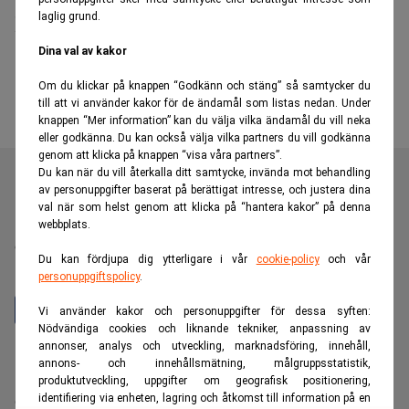
laglig grund.
kvinnliga entreprenörselit över 50
Dina val av kakor
Om du klickar på knappen “Godkänn och stäng” så samtycker du
till att vi använder kakor för de ändamål som listas nedan. Under
knappen “Mer information” kan du välja vilka ändamål du vill neka
eller godkänna. Du kan också välja vilka partners du vill godkänna
genom att klicka på knappen “visa våra partners”.
Du kan när du vill återkalla ditt samtycke, invända mot behandling
av personuppgifter baserat på berättigat intresse, och justera dina
val när som helst genom att klicka på “hantera kakor” på denna
Realtid är en oberoende och kostnadsfri nyhetskanal för
webbplats.
dig som vill fördjupa dig inom finans- och
Du kan fördjupa dig ytterligare i vår
cookie-policy
och vår
näringslivsnyheter.
personuppgiftspolicy
.
Vi använder kakor och personuppgifter för dessa syften:
Nödvändiga cookies och liknande tekniker, anpassning av
annonser, analys och utveckling, marknadsföring, innehåll,
Hantera prenumeration
annons- och innehållsmätning, målgruppsstatistik,
Integritetspolicy för personuppgifter
produktutveckling, uppgifter om geografisk positionering,
identifiering via enheten, lagring och åtkomst till information på en
Cookiepolicy