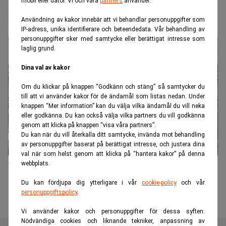
mobil eller dator. Vi och våra
partners
använder.
miljardkostnad
Användning av kakor innebär att vi behandlar personuppgifter som
IP-adress, unika identifierare och beteendedata. Vår behandling av
personuppgifter sker med samtycke eller berättigat intresse som
laglig grund.
Dina val av kakor
Om du klickar på knappen “Godkänn och stäng” så samtycker du
till att vi använder kakor för de ändamål som listas nedan. Under
knappen “Mer information” kan du välja vilka ändamål du vill neka
eller godkänna. Du kan också välja vilka partners du vill godkänna
genom att klicka på knappen “visa våra partners”.
Du kan när du vill återkalla ditt samtycke, invända mot behandling
av personuppgifter baserat på berättigat intresse, och justera dina
val när som helst genom att klicka på “hantera kakor” på denna
webbplats.
Volvo går bättre än väntat
Du kan fördjupa dig ytterligare i vår
cookie-policy
och vår
personuppgiftspolicy
.
Vi använder kakor och personuppgifter för dessa syften:
Nödvändiga cookies och liknande tekniker, anpassning av