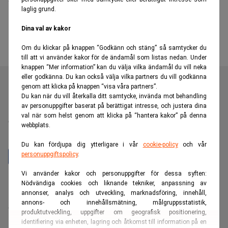
laglig grund.
Dina val av kakor
Om du klickar på knappen “Godkänn och stäng” så samtycker du
till att vi använder kakor för de ändamål som listas nedan. Under
knappen “Mer information” kan du välja vilka ändamål du vill neka
eller godkänna. Du kan också välja vilka partners du vill godkänna
genom att klicka på knappen “visa våra partners”.
Du kan när du vill återkalla ditt samtycke, invända mot behandling
av personuppgifter baserat på berättigat intresse, och justera dina
Realtid är en oberoende och kostnadsfri nyhetskanal för
val när som helst genom att klicka på “hantera kakor” på denna
dig som vill fördjupa dig inom finans- och
webbplats.
näringslivsnyheter.
Du kan fördjupa dig ytterligare i vår
cookie-policy
och vår
personuppgiftspolicy
.
Vi använder kakor och personuppgifter för dessa syften:
Hantera prenumeration
Nödvändiga cookies och liknande tekniker, anpassning av
annonser, analys och utveckling, marknadsföring, innehåll,
Integritetspolicy för personuppgifter
annons- och innehållsmätning, målgruppsstatistik,
Cookiepolicy
produktutveckling, uppgifter om geografisk positionering,
Relevance AI-policy
identifiering via enheten, lagring och åtkomst till information på en