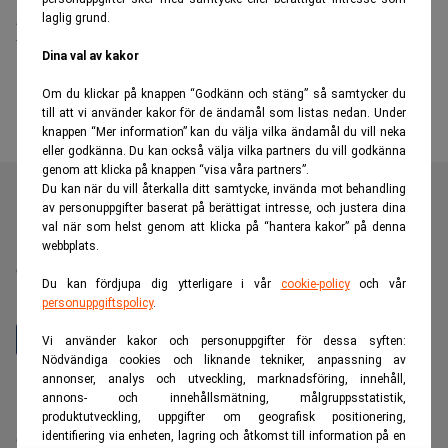
laglig grund.
pandemin
Dina val av kakor
Om du klickar på knappen “Godkänn och stäng” så samtycker du
till att vi använder kakor för de ändamål som listas nedan. Under
knappen “Mer information” kan du välja vilka ändamål du vill neka
eller godkänna. Du kan också välja vilka partners du vill godkänna
genom att klicka på knappen “visa våra partners”.
Du kan när du vill återkalla ditt samtycke, invända mot behandling
av personuppgifter baserat på berättigat intresse, och justera dina
val när som helst genom att klicka på “hantera kakor” på denna
Realtid är en oberoende och kostnadsfri nyhetskanal för
webbplats.
dig som vill fördjupa dig inom finans- och
Du kan fördjupa dig ytterligare i vår
cookie-policy
och vår
näringslivsnyheter.
personuppgiftspolicy
.
Vi använder kakor och personuppgifter för dessa syften:
Nödvändiga cookies och liknande tekniker, anpassning av
annonser, analys och utveckling, marknadsföring, innehåll,
Hantera prenumeration
annons- och innehållsmätning, målgruppsstatistik,
Integritetspolicy för personuppgifter
produktutveckling, uppgifter om geografisk positionering,
identifiering via enheten, lagring och åtkomst till information på en
Cookiepolicy