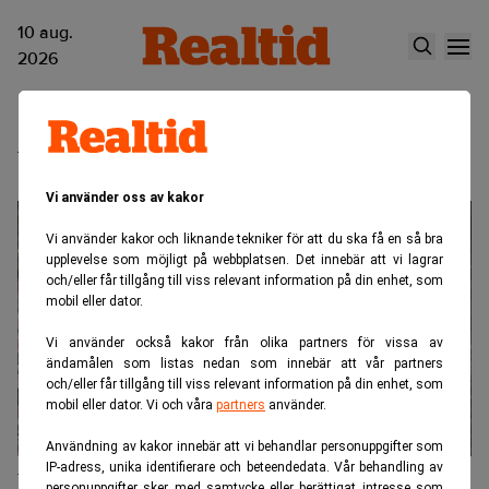
10 aug.
2026
Villapriser
Vi använder oss av kakor
Vi använder kakor och liknande tekniker för att du ska få en så bra
upplevelse som möjligt på webbplatsen. Det innebär att vi lagrar
och/eller får tillgång till viss relevant information på din enhet, som
mobil eller dator.
Vi använder också kakor från olika partners för vissa av
ändamålen som listas nedan som innebär att vår partners
och/eller får tillgång till viss relevant information på din enhet, som
mobil eller dator. Vi och våra
partners
använder.
Användning av kakor innebär att vi behandlar personuppgifter som
IP-adress, unika identifierare och beteendedata. Vår behandling av
Villasuget ökar – säljs fler än under
personuppgifter sker med samtycke eller berättigat intresse som