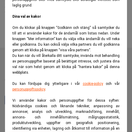
laglig grund.
press på Joe & The Juice
Dina val av kakor
Om du klickar på knappen “Godkänn och stäng” så samtycker du
till att vi använder kakor för de ändamål som listas nedan. Under
knappen “Mer information” kan du välja vilka ändamål du vill neka
eller godkänna. Du kan också välja vilka partners du vill godkänna
genom att klicka på knappen “visa våra partners”.
Du kan när du vill återkalla ditt samtycke, invända mot behandling
av personuppgifter baserat på berättigat intresse, och justera dina
val när som helst genom att klicka på “hantera kakor” på denna
Realtid är en oberoende och kostnadsfri nyhetskanal för
webbplats.
dig som vill fördjupa dig inom finans- och
Du kan fördjupa dig ytterligare i vår
cookie-policy
och vår
näringslivsnyheter.
personuppgiftspolicy
.
Vi använder kakor och personuppgifter för dessa syften:
Nödvändiga cookies och liknande tekniker, anpassning av
annonser, analys och utveckling, marknadsföring, innehåll,
Hantera prenumeration
annons- och innehållsmätning, målgruppsstatistik,
Integritetspolicy för personuppgifter
produktutveckling, uppgifter om geografisk positionering,
identifiering via enheten, lagring och åtkomst till information på en
Cookiepolicy