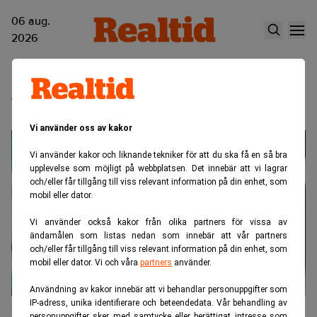
06 aug.
2026
Vaekstfonden
Vi använder oss av kakor
Vi använder kakor och liknande tekniker för att du ska få en så bra
upplevelse som möjligt på webbplatsen. Det innebär att vi lagrar
och/eller får tillgång till viss relevant information på din enhet, som
mobil eller dator.
Vi använder också kakor från olika partners för vissa av
ändamålen som listas nedan som innebär att vår partners
och/eller får tillgång till viss relevant information på din enhet, som
mobil eller dator. Vi och våra
partners
använder.
Användning av kakor innebär att vi behandlar personuppgifter som
IP-adress, unika identifierare och beteendedata. Vår behandling av
Kreditgivare med miljardkrav sätter
personuppgifter sker med samtycke eller berättigat intresse som