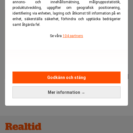
"Rekordlite utländskt kapital till svensk tech"
annons- och innehållsmätning, målgruppsstatistik,
produktutveckling, uppgifter om geografisk positionering,
identifiering via enheten, lagring och åtkomst till information på en
enhet, säkerställa säkerhet, förhindra och upptäcka bedrägerier
samt åtgärda fel.
Se våra
104 partners
Godkänn och stäng
"Sitter du norr om Stureplan finns du inte"
Mer information →