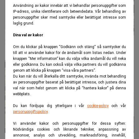
Användning av kakor innebär att vi behandlar personuppgifter som
IP-adress, unika identifierare och beteendedata. Vår behandling av
personuppgifter sker med samtycke eller berättigat intresse som
laglig grund.
Dina val av kakor
Fortsatt pengaregn över svensk fintech:
Om du klickar på knappen “Godkänn och stäng” så samtycker du
"Investeringarna ökar"
till att vi använder kakor för de ändamål som listas nedan. Under
knappen “Mer information” kan du välja vilka ändamål du vill neka
eller godkänna. Du kan också välja vilka partners du vill godkänna
genom att klicka på knappen “visa våra partners”.
Du kan när du vill återkalla ditt samtycke, invända mot behandling
av personuppgifter baserat på berättigat intresse, och justera dina
val när som helst genom att klicka på “hantera kakor” på denna
webbplats.
Du kan fördjupa dig ytterligare i vår
cookie-policy
och vår
personuppgiftspolicy
.
Vi använder kakor och personuppgifter för dessa syften:
Nödvändiga cookies och liknande tekniker, anpassning av
annonser, analys och utveckling, marknadsföring, innehåll,