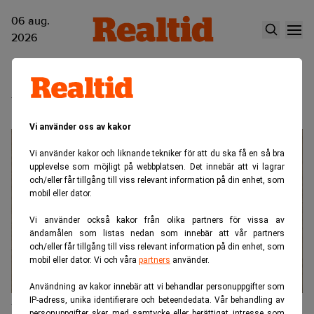
06 aug.
2026
Uppfinnare
Vi använder oss av kakor
Vi använder kakor och liknande tekniker för att du ska få en så bra
upplevelse som möjligt på webbplatsen. Det innebär att vi lagrar
och/eller får tillgång till viss relevant information på din enhet, som
mobil eller dator.
Vi använder också kakor från olika partners för vissa av
ändamålen som listas nedan som innebär att vår partners
och/eller får tillgång till viss relevant information på din enhet, som
mobil eller dator. Vi och våra
partners
använder.
Användning av kakor innebär att vi behandlar personuppgifter som
IP-adress, unika identifierare och beteendedata. Vår behandling av
Koenigsegg och Perván i ordbråk om
personuppgifter sker med samtycke eller berättigat intresse som