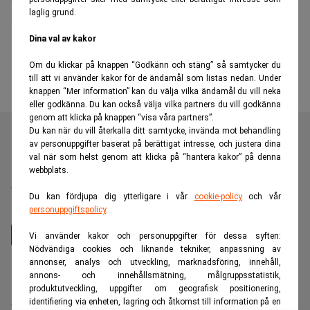
laglig grund.
klickgolv
Dina val av kakor
Om du klickar på knappen “Godkänn och stäng” så samtycker du
till att vi använder kakor för de ändamål som listas nedan. Under
knappen “Mer information” kan du välja vilka ändamål du vill neka
eller godkänna. Du kan också välja vilka partners du vill godkänna
genom att klicka på knappen “visa våra partners”.
Du kan när du vill återkalla ditt samtycke, invända mot behandling
av personuppgifter baserat på berättigat intresse, och justera dina
val när som helst genom att klicka på “hantera kakor” på denna
Realtid är en oberoende och kostnadsfri nyhetskanal för
webbplats.
dig som vill fördjupa dig inom finans- och
Du kan fördjupa dig ytterligare i vår
cookie-policy
och vår
näringslivsnyheter.
personuppgiftspolicy
.
Vi använder kakor och personuppgifter för dessa syften:
Nödvändiga cookies och liknande tekniker, anpassning av
annonser, analys och utveckling, marknadsföring, innehåll,
Hantera prenumeration
annons- och innehållsmätning, målgruppsstatistik,
Integritetspolicy för personuppgifter
produktutveckling, uppgifter om geografisk positionering,
identifiering via enheten, lagring och åtkomst till information på en
Cookiepolicy