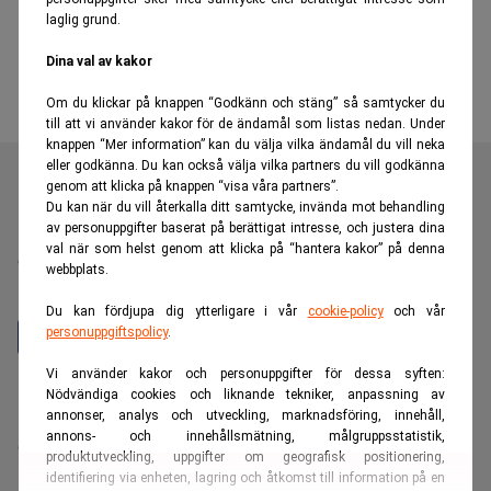
laglig grund.
Dina val av kakor
Om du klickar på knappen “Godkänn och stäng” så samtycker du
till att vi använder kakor för de ändamål som listas nedan. Under
knappen “Mer information” kan du välja vilka ändamål du vill neka
eller godkänna. Du kan också välja vilka partners du vill godkänna
genom att klicka på knappen “visa våra partners”.
Du kan när du vill återkalla ditt samtycke, invända mot behandling
av personuppgifter baserat på berättigat intresse, och justera dina
Realtid är en oberoende och kostnadsfri nyhetskanal för
val när som helst genom att klicka på “hantera kakor” på denna
dig som vill fördjupa dig inom finans- och
webbplats.
näringslivsnyheter.
Du kan fördjupa dig ytterligare i vår
cookie-policy
och vår
personuppgiftspolicy
.
Vi använder kakor och personuppgifter för dessa syften:
Hantera prenumeration
Nödvändiga cookies och liknande tekniker, anpassning av
annonser, analys och utveckling, marknadsföring, innehåll,
Integritetspolicy för personuppgifter
annons- och innehållsmätning, målgruppsstatistik,
Cookiepolicy
produktutveckling, uppgifter om geografisk positionering,
Relevance AI-policy
identifiering via enheten, lagring och åtkomst till information på en