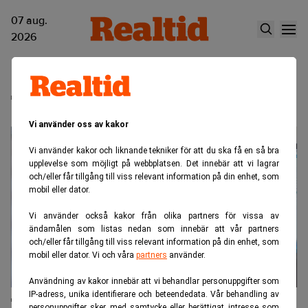
07 aug.
2026
Triona
Vi använder oss av kakor
Vi använder kakor och liknande tekniker för att du ska få en så bra
upplevelse som möjligt på webbplatsen. Det innebär att vi lagrar
och/eller får tillgång till viss relevant information på din enhet, som
mobil eller dator.
Vi använder också kakor från olika partners för vissa av
ändamålen som listas nedan som innebär att vår partners
och/eller får tillgång till viss relevant information på din enhet, som
mobil eller dator. Vi och våra
partners
använder.
Användning av kakor innebär att vi behandlar personuppgifter som
IP-adress, unika identifierare och beteendedata. Vår behandling av
Triona noteras på NGM
personuppgifter sker med samtycke eller berättigat intresse som