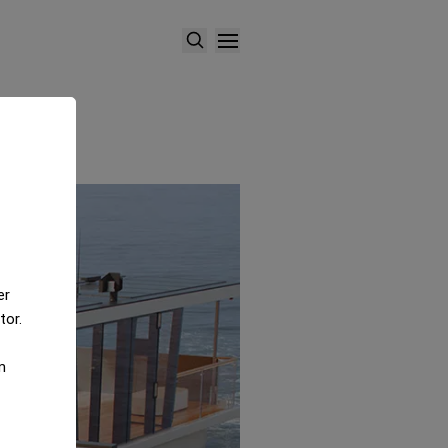
er
tor.
m