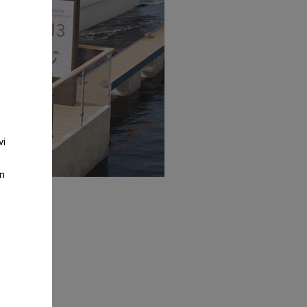
vi
an