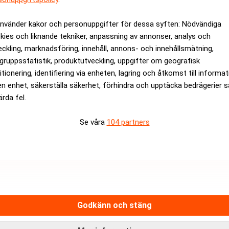
använder kakor och personuppgifter för dessa syften: Nödvändiga
kies och liknande tekniker, anpassning av annonser, analys och
eckling, marknadsföring, innehåll, annons- och innehållsmätning,
gruppsstatistik, produktutveckling, uppgifter om geografisk
itionering, identifiering via enheten, lagring och åtkomst till informa
graden i budet på
en enhet, säkerställa säkerhet, förhindra och upptäcka bedrägerier 
ärda fel.
Se våra
104 partners
Hantera prenumeration
Integritetspolicy för personupp
Cookiepolicy
adsfri nyhetskanal för dig som
Relevance AI-policy
Godkänn och stäng
näringslivsnyheter.
Annonsera på Realtid
Pressmeddelanden