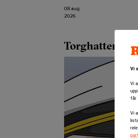
08 aug.
2026
Torghatten
Vi 
Vi 
upp
får 
Vi 
list
rel
par