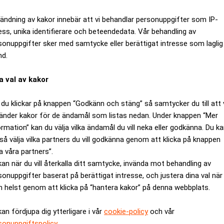
ändning av kakor innebär att vi behandlar personuppgifter som IP-
ess, unika identifierare och beteendedata. Vår behandling av
sonuppgifter sker med samtycke eller berättigat intresse som laglig
nd.
a val av kakor
du klickar på knappen “Godkänn och stäng” så samtycker du till att 
änder kakor för de ändamål som listas nedan. Under knappen “Mer
ormation” kan du välja vilka ändamål du vill neka eller godkänna. Du k
lms första självkörande färja
så välja vilka partners du vill godkänna genom att klicka på knappen
a våra partners”.
kan när du vill återkalla ditt samtycke, invända mot behandling av
sonuppgifter baserat på berättigat intresse, och justera dina val när
 helst genom att klicka på “hantera kakor” på denna webbplats.
kan fördjupa dig ytterligare i vår
cookie-policy
och vår
sonuppgiftspolicy
.