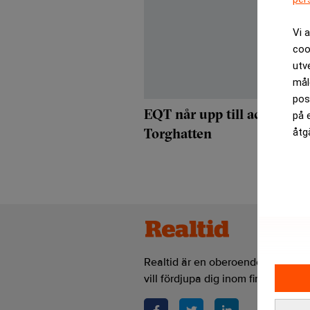
Vi 
coo
utv
mål
pos
EQT når upp till acceptans
på 
Torghatten
åtg
Realtid är en oberoende och kostn
vill fördjupa dig inom finans- och 