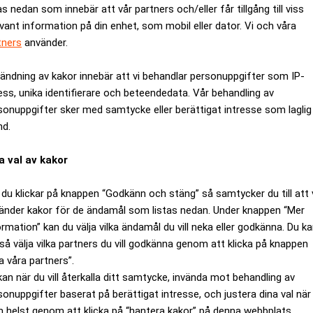
as nedan som innebär att vår partners och/eller får tillgång till viss
evant information på din enhet, som mobil eller dator. Vi och våra
tners
använder.
ändning av kakor innebär att vi behandlar personuppgifter som IP-
ess, unika identifierare och beteendedata. Vår behandling av
sonuppgifter sker med samtycke eller berättigat intresse som laglig
d – nu kommer den
EU kräver enklare tågre
nd.
alla priser
a val av kakor
du klickar på knappen “Godkänn och stäng” så samtycker du till att 
änder kakor för de ändamål som listas nedan. Under knappen “Mer
ormation” kan du välja vilka ändamål du vill neka eller godkänna. Du k
så välja vilka partners du vill godkänna genom att klicka på knappen
a våra partners”.
kan när du vill återkalla ditt samtycke, invända mot behandling av
sonuppgifter baserat på berättigat intresse, och justera dina val när
 helst genom att klicka på “hantera kakor” på denna webbplats.