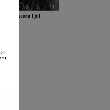
rpris på resan i jul
tion
samt