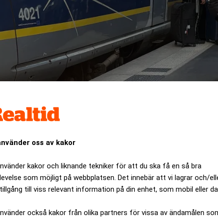
– nya tåg ska klara 55 grader
använder oss av kakor
använder kakor och liknande tekniker för att du ska få en så bra
levelse som möjligt på webbplatsen. Det innebär att vi lagrar och/ell
tillgång till viss relevant information på din enhet, som mobil eller da
använder också kakor från olika partners för vissa av ändamålen so