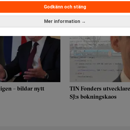
Godkänn och stäng
Mer information →
 igen – bildar nytt
TIN Fonders utvecklare
SJ:s bokningskaos