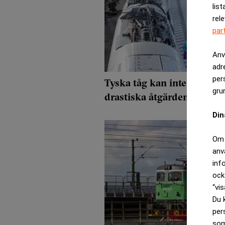
list
rel
par
Anv
adr
per
Tyska tåg kan inte gå i ti
gru
drastiska åtgärden
Din
Om 
anv
inf
ock
“vis
Du 
per
som