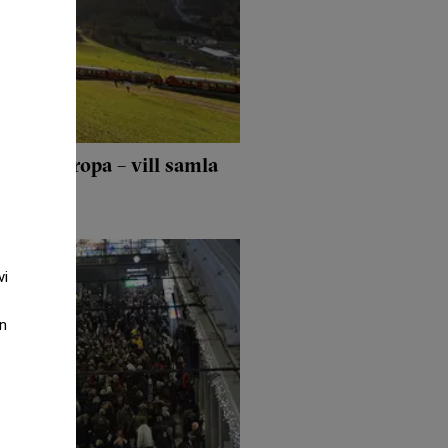
sor i Europa – vill samla
vi
an