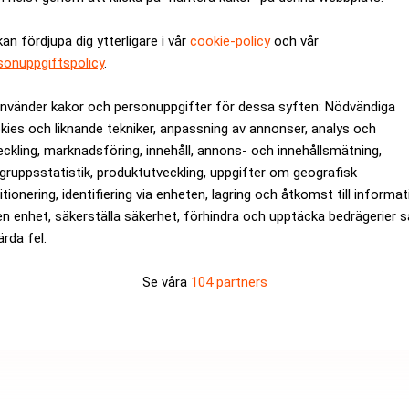
kan fördjupa dig ytterligare i vår
cookie-policy
och vår
ar 115
Så slipper du betala öve
sonuppgiftspolicy
.
använder kakor och personuppgifter för dessa syften: Nödvändiga
ANNONS
kies och liknande tekniker, anpassning av annonser, analys och
eckling, marknadsföring, innehåll, annons- och innehållsmätning,
gruppsstatistik, produktutveckling, uppgifter om geografisk
itionering, identifiering via enheten, lagring och åtkomst till informa
en enhet, säkerställa säkerhet, förhindra och upptäcka bedrägerier 
ärda fel.
Se våra
104 partners