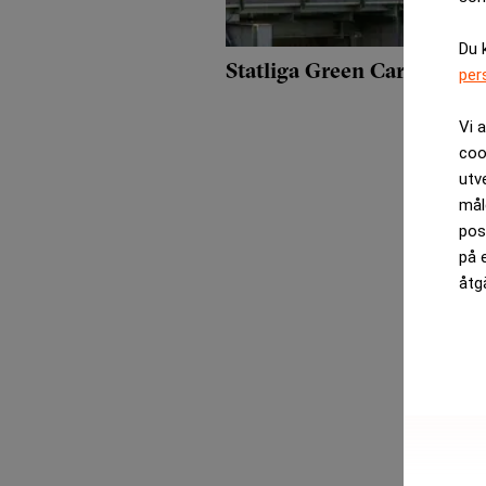
Du 
Statliga Green Cargo varsl
per
Vi 
coo
utv
mål
pos
på 
åtg