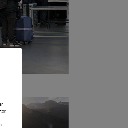
er
tor.
m