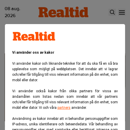
08 aug.
2026
Svensk Filmindustri
Vi använder oss av kakor
Vi använder kakor och liknande tekniker för att du ska få en så bra
upplevelse som möjligt på webbplatsen. Det innebär att vi lagrar
och/eller får tillgång till viss relevant information på din enhet, som
mobil eller dator.
Vi använder också kakor från olika partners för vissa av
ändamålen som listas nedan som innebär att vår partners
och/eller får tillgång till viss relevant information på din enhet, som
mobil eller dator. Vi och våra
partners
använder.
Användning av kakor innebär att vi behandlar personuppgifter som
IP-adress, unika identifierare och beteendedata. Vår behandling av
Drev illegal IPTV-tjänst – döms till
personuppgifter sker med samtycke eller berättigat intresse som