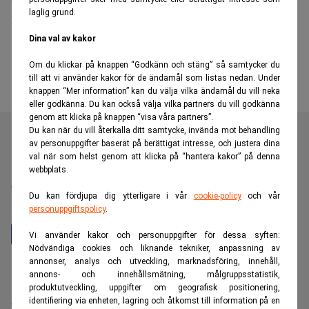
laglig grund.
miljonböter
Dina val av kakor
Om du klickar på knappen “Godkänn och stäng” så samtycker du
till att vi använder kakor för de ändamål som listas nedan. Under
knappen “Mer information” kan du välja vilka ändamål du vill neka
eller godkänna. Du kan också välja vilka partners du vill godkänna
genom att klicka på knappen “visa våra partners”.
Du kan när du vill återkalla ditt samtycke, invända mot behandling
av personuppgifter baserat på berättigat intresse, och justera dina
val när som helst genom att klicka på “hantera kakor” på denna
Realtid är en oberoende och kostnadsfri nyhetskanal för
webbplats.
dig som vill fördjupa dig inom finans- och
Du kan fördjupa dig ytterligare i vår
cookie-policy
och vår
näringslivsnyheter.
personuppgiftspolicy
.
Vi använder kakor och personuppgifter för dessa syften:
Nödvändiga cookies och liknande tekniker, anpassning av
annonser, analys och utveckling, marknadsföring, innehåll,
Hantera prenumeration
annons- och innehållsmätning, målgruppsstatistik,
Integritetspolicy för personuppgifter
produktutveckling, uppgifter om geografisk positionering,
identifiering via enheten, lagring och åtkomst till information på en
Cookiepolicy