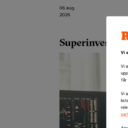
06 aug.
2026
Superinvestera
Vi 
Vi 
upp
får 
Vi 
list
rel
par
Anv