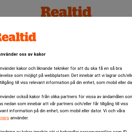
re
använder oss av kakor
använder kakor och liknande tekniker för att du ska få en så bra
levelse som möjligt på webbplatsen. Det innebär att vi lagrar och/ell
tillgång till viss relevant information på din enhet, som mobil eller da
använder också kakor från olika partners för vissa av ändamålen so
as nedan som innebär att vår partners och/eller får tillgång till viss
evant information på din enhet, som mobil eller dator. Vi och våra
tners
använder.
ändning av kakor innebär att vi behandlar personuppgifter som IP-