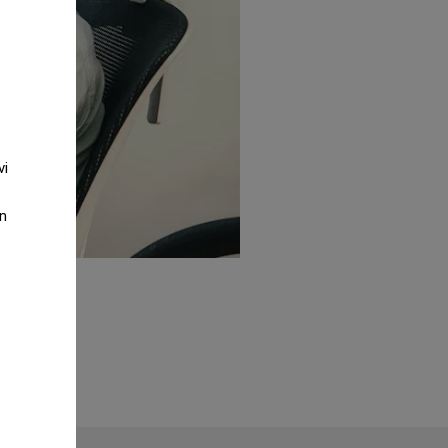
vi
an