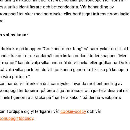
ess, unika identifierare och beteendedata. Vår behandling av
sonuppgifter sker med samtycke eller berättigat intresse som laglig
nd.
a val av kakor
du klickar på knappen “Godkänn och stäng” så samtycker du till att 
änder kakor för de ändamål som listas nedan. Under knappen “Mer
ormation” kan du välja vilka ändamål du vill neka eller godkänna. Du k
så välja vilka partners du vill godkänna genom att klicka på knappen
a våra partners”.
s mest ägda aktier 2024
kan när du vill återkalla ditt samtycke, invända mot behandling av
sonuppgifter baserat på berättigat intresse, och justera dina val när
 helst genom att klicka på “hantera kakor” på denna webbplats.
kan fördjupa dig ytterligare i vår
cookie-policy
och vår
sonuppgiftspolicy
.