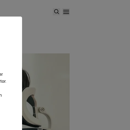
er
tor.
m