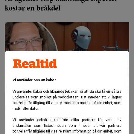
kostar en bråkdel
Vi använder oss av kakor
Vi använder kakor och liknande tekniker för att du ska få en så bra
"Om fem år ser juristyrket helt annorlunda ut" – AI
upplevelse som möjligt på webbplatsen. Det innebär att vi lagrar
och/eller får tillgång till viss relevant information på din enhet, som
skakar om
mobil eller dator.
Vi använder också kakor från olika partners för vissa av
ändamålen som listas nedan som innebär att vår partners
och/eller får tillgång till viss relevant information på din enhet, som