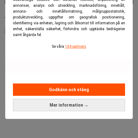
annonser, analys och utveckling, marknadsföring, innehåll,
Världens bästa MBA-skolor rankade av Financial
annons- och innehållsmätning, målgruppsstatistik,
produktutveckling, uppgifter om geografisk positionering,
Times
identifiering via enheten, lagring och åtkomst till information på en
enhet, säkerställa säkerhet, förhindra och upptäcka bedrägerier
samt åtgärda fel.
Se våra
104 partners
Godkänn och stäng
Mer information →
“VAB existerar inte i Schweiz”