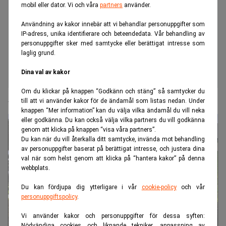
mobil eller dator. Vi och våra
partners
använder.
Användning av kakor innebär att vi behandlar personuppgifter som
IP-adress, unika identifierare och beteendedata. Vår behandling av
personuppgifter sker med samtycke eller berättigat intresse som
laglig grund.
Dina val av kakor
Om du klickar på knappen “Godkänn och stäng” så samtycker du
AI utklassade erfarna advokater
till att vi använder kakor för de ändamål som listas nedan. Under
knappen “Mer information” kan du välja vilka ändamål du vill neka
eller godkänna. Du kan också välja vilka partners du vill godkänna
genom att klicka på knappen “visa våra partners”.
Du kan när du vill återkalla ditt samtycke, invända mot behandling
av personuppgifter baserat på berättigat intresse, och justera dina
val när som helst genom att klicka på “hantera kakor” på denna
webbplats.
Du kan fördjupa dig ytterligare i vår
cookie-policy
och vår
personuppgiftspolicy
.
Vi använder kakor och personuppgifter för dessa syften:
Nödvändiga cookies och liknande tekniker, anpassning av