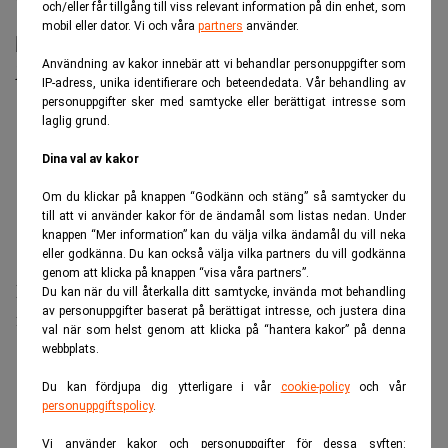
"Allt som möjliggör bättre kreditanalys är bra"
och/eller får tillgång till viss relevant information på din enhet, som
mobil eller dator. Vi och våra
partners
använder.
Användning av kakor innebär att vi behandlar personuppgifter som
IP-adress, unika identifierare och beteendedata. Vår behandling av
personuppgifter sker med samtycke eller berättigat intresse som
laglig grund.
Dina val av kakor
Om du klickar på knappen “Godkänn och stäng” så samtycker du
till att vi använder kakor för de ändamål som listas nedan. Under
knappen “Mer information” kan du välja vilka ändamål du vill neka
eller godkänna. Du kan också välja vilka partners du vill godkänna
genom att klicka på knappen “visa våra partners”.
Efter Brexit: kunder får inte ta ut kapital från
Du kan när du vill återkalla ditt samtycke, invända mot behandling
av personuppgifter baserat på berättigat intresse, och justera dina
fastighetsfond
val när som helst genom att klicka på “hantera kakor” på denna
webbplats.
ANNONS
Du kan fördjupa dig ytterligare i vår
cookie-policy
och vår
personuppgiftspolicy
.
Vi använder kakor och personuppgifter för dessa syften: