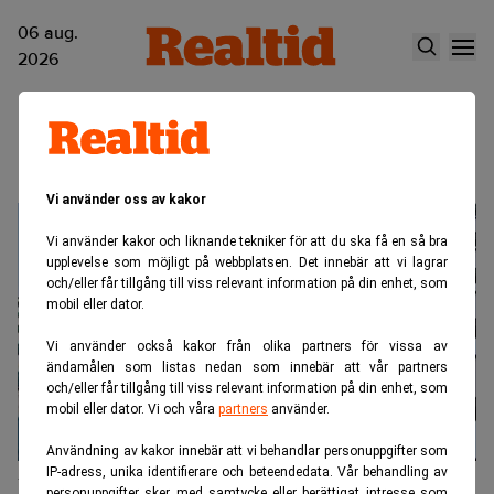
06 aug.
2026
Skeppsbron
Vi använder oss av kakor
Vi använder kakor och liknande tekniker för att du ska få en så bra
upplevelse som möjligt på webbplatsen. Det innebär att vi lagrar
och/eller får tillgång till viss relevant information på din enhet, som
mobil eller dator.
Vi använder också kakor från olika partners för vissa av
ändamålen som listas nedan som innebär att vår partners
och/eller får tillgång till viss relevant information på din enhet, som
mobil eller dator. Vi och våra
partners
använder.
Användning av kakor innebär att vi behandlar personuppgifter som
IP-adress, unika identifierare och beteendedata. Vår behandling av
Max Matthiessen köper Skeppsbron
personuppgifter sker med samtycke eller berättigat intresse som