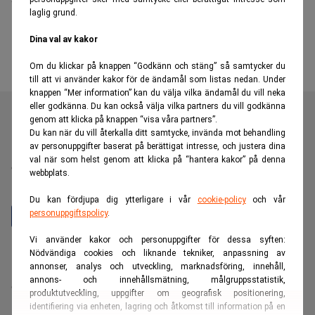
laglig grund.
Dina val av kakor
Om du klickar på knappen “Godkänn och stäng” så samtycker du
till att vi använder kakor för de ändamål som listas nedan. Under
knappen “Mer information” kan du välja vilka ändamål du vill neka
eller godkänna. Du kan också välja vilka partners du vill godkänna
genom att klicka på knappen “visa våra partners”.
Du kan när du vill återkalla ditt samtycke, invända mot behandling
av personuppgifter baserat på berättigat intresse, och justera dina
Realtid är en oberoende och kostnadsfri nyhetskanal för
val när som helst genom att klicka på “hantera kakor” på denna
dig som vill fördjupa dig inom finans- och
webbplats.
näringslivsnyheter.
Du kan fördjupa dig ytterligare i vår
cookie-policy
och vår
personuppgiftspolicy
.
Vi använder kakor och personuppgifter för dessa syften:
Hantera prenumeration
Nödvändiga cookies och liknande tekniker, anpassning av
annonser, analys och utveckling, marknadsföring, innehåll,
Integritetspolicy för personuppgifter
annons- och innehållsmätning, målgruppsstatistik,
Cookiepolicy
produktutveckling, uppgifter om geografisk positionering,
Relevance AI-policy
identifiering via enheten, lagring och åtkomst till information på en