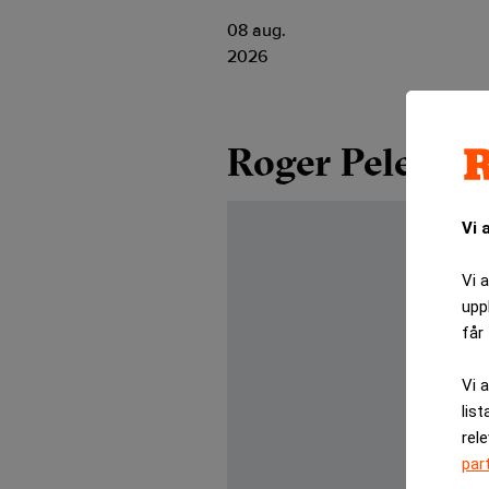
08 aug.
2026
Roger Pelebac
Vi 
Vi 
upp
får 
Vi 
list
rel
par