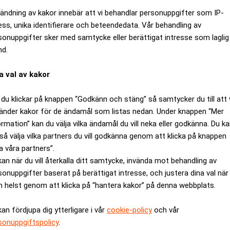
ändning av kakor innebär att vi behandlar personuppgifter som IP-
ess, unika identifierare och beteendedata. Vår behandling av
sonuppgifter sker med samtycke eller berättigat intresse som laglig
nd.
a val av kakor
du klickar på knappen “Godkänn och stäng” så samtycker du till att 
änder kakor för de ändamål som listas nedan. Under knappen “Mer
ormation” kan du välja vilka ändamål du vill neka eller godkänna. Du k
så välja vilka partners du vill godkänna genom att klicka på knappen
a våra partners”.
kan när du vill återkalla ditt samtycke, invända mot behandling av
sonuppgifter baserat på berättigat intresse, och justera dina val när
 helst genom att klicka på “hantera kakor” på denna webbplats.
kan fördjupa dig ytterligare i vår
cookie-policy
och vår
sonuppgiftspolicy
.