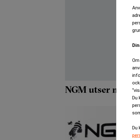
Anv
adr
per
gru
Din
Om 
anv
inf
ock
NGM utser ny vd
“vis
Du 
per
som
Du 
per