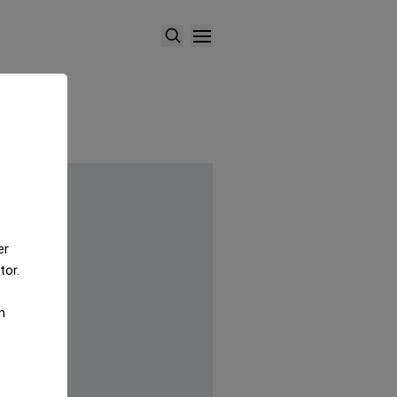
er
tor.
m