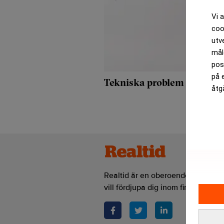
Vi 
coo
utv
mål
pos
på 
Tekniska problem stoppa
åtg
Realtid är en oberoende och kostn
vill fördjupa dig inom finans- och 