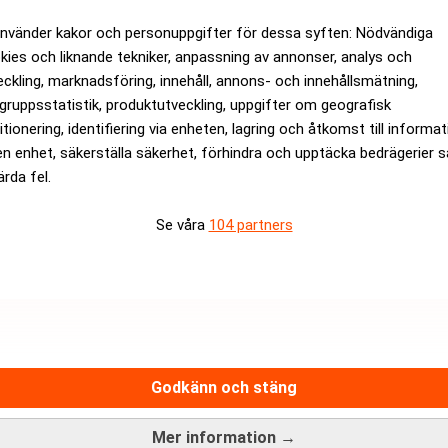
använder kakor och personuppgifter för dessa syften: Nödvändiga
kies och liknande tekniker, anpassning av annonser, analys och
eckling, marknadsföring, innehåll, annons- och innehållsmätning,
gruppsstatistik, produktutveckling, uppgifter om geografisk
itionering, identifiering via enheten, lagring och åtkomst till informa
en enhet, säkerställa säkerhet, förhindra och upptäcka bedrägerier 
de handeln på NGM
ärda fel.
Se våra
104 partners
Hantera prenumeration
Integritetspolicy för personupp
Cookiepolicy
adsfri nyhetskanal för dig som
Relevance AI-policy
näringslivsnyheter.
Godkänn och stäng
Annonsera på Realtid
Pressmeddelanden
Mer information →
Kontakta oss