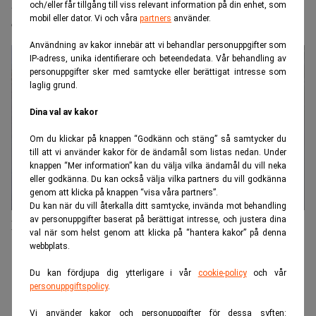
Rizzo Group får böter av Nasdaq Stockholms
och/eller får tillgång till viss relevant information på din enhet, som
mobil eller dator. Vi och våra
partners
använder.
disciplinnämnd
Användning av kakor innebär att vi behandlar personuppgifter som
IP-adress, unika identifierare och beteendedata. Vår behandling av
personuppgifter sker med samtycke eller berättigat intresse som
laglig grund.
Dina val av kakor
Om du klickar på knappen “Godkänn och stäng” så samtycker du
till att vi använder kakor för de ändamål som listas nedan. Under
knappen “Mer information” kan du välja vilka ändamål du vill neka
eller godkänna. Du kan också välja vilka partners du vill godkänna
genom att klicka på knappen “visa våra partners”.
Du kan när du vill återkalla ditt samtycke, invända mot behandling
av personuppgifter baserat på berättigat intresse, och justera dina
Rizzo Group får ny vd och ordförande
val när som helst genom att klicka på “hantera kakor” på denna
webbplats.
ANNONS
Du kan fördjupa dig ytterligare i vår
cookie-policy
och vår
personuppgiftspolicy
.
Vi använder kakor och personuppgifter för dessa syften: