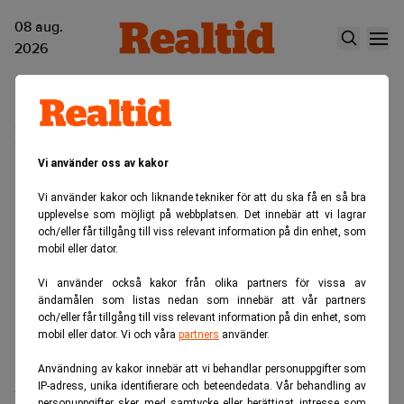
08 aug.
2026
Richard Murray
Vi använder oss av kakor
Vi använder kakor och liknande tekniker för att du ska få en så bra
upplevelse som möjligt på webbplatsen. Det innebär att vi lagrar
och/eller får tillgång till viss relevant information på din enhet, som
mobil eller dator.
Vi använder också kakor från olika partners för vissa av
ändamålen som listas nedan som innebär att vår partners
och/eller får tillgång till viss relevant information på din enhet, som
mobil eller dator. Vi och våra
partners
använder.
Användning av kakor innebär att vi behandlar personuppgifter som
IP-adress, unika identifierare och beteendedata. Vår behandling av
Richard Murray har rekryterats som
personuppgifter sker med samtycke eller berättigat intresse som