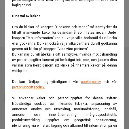
laglig grund.
vd för Hilbert Capital
Dina val av kakor
Om du klickar på knappen “Godkänn och stäng” så samtycker du
till att vi använder kakor för de ändamål som listas nedan. Under
knappen “Mer information” kan du välja vilka ändamål du vill neka
eller godkänna. Du kan också välja vilka partners du vill godkänna
genom att klicka på knappen “visa våra partners”.
Du kan när du vill återkalla ditt samtycke, invända mot behandling
av personuppgifter baserat på berättigat intresse, och justera dina
val när som helst genom att klicka på “hantera kakor” på denna
Realtid är en oberoende och kostnadsfri nyhetskanal för
webbplats.
dig som vill fördjupa dig inom finans- och
Du kan fördjupa dig ytterligare i vår
cookie-policy
och vår
näringslivsnyheter.
personuppgiftspolicy
.
Vi använder kakor och personuppgifter för dessa syften:
Nödvändiga cookies och liknande tekniker, anpassning av
annonser, analys och utveckling, marknadsföring, innehåll,
Hantera prenumeration
annons- och innehållsmätning, målgruppsstatistik,
Integritetspolicy för personuppgifter
produktutveckling, uppgifter om geografisk positionering,
identifiering via enheten, lagring och åtkomst till information på en
Cookiepolicy