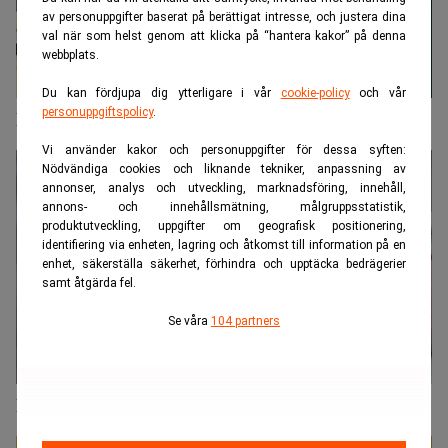
av personuppgifter baserat på berättigat intresse, och justera dina
val när som helst genom att klicka på “hantera kakor” på denna
webbplats.
Du kan fördjupa dig ytterligare i vår
cookie-policy
och vår
personuppgiftspolicy
.
Hallå där Per Johansson…
Vi använder kakor och personuppgifter för dessa syften:
Nödvändiga cookies och liknande tekniker, anpassning av
annonser, analys och utveckling, marknadsföring, innehåll,
annons- och innehållsmätning, målgruppsstatistik,
produktutveckling, uppgifter om geografisk positionering,
identifiering via enheten, lagring och åtkomst till information på en
enhet, säkerställa säkerhet, förhindra och upptäcka bedrägerier
samt åtgärda fel.
Se våra
104 partners
Revisorsinspektionen vill lätta på timkravet