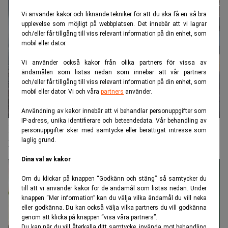
Vi använder kakor och liknande tekniker för att du ska få en så bra
upplevelse som möjligt på webbplatsen. Det innebär att vi lagrar
och/eller får tillgång till viss relevant information på din enhet, som
mobil eller dator.
Vi använder också kakor från olika partners för vissa av
ändamålen som listas nedan som innebär att vår partners
och/eller får tillgång till viss relevant information på din enhet, som
mobil eller dator. Vi och våra
partners
använder.
Användning av kakor innebär att vi behandlar personuppgifter som
IP-adress, unika identifierare och beteendedata. Vår behandling av
Flera anmälningar mot revisorer i Oscar
personuppgifter sker med samtycke eller berättigat intresse som
laglig grund.
Properties
Dina val av kakor
Om du klickar på knappen “Godkänn och stäng” så samtycker du
till att vi använder kakor för de ändamål som listas nedan. Under
knappen “Mer information” kan du välja vilka ändamål du vill neka
eller godkänna. Du kan också välja vilka partners du vill godkänna
genom att klicka på knappen “visa våra partners”.
Du kan när du vill återkalla ditt samtycke, invända mot behandling