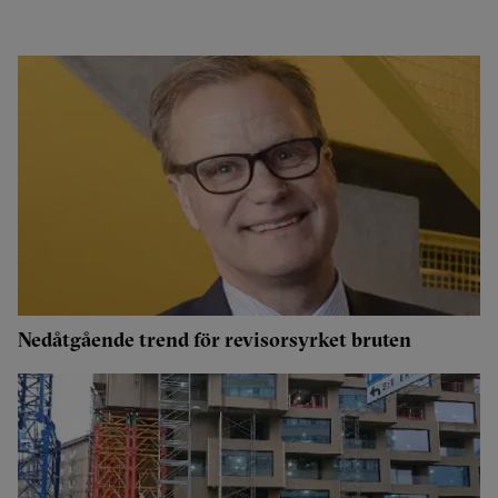
Nedåtgående trend för revisorsyrket bruten