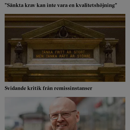
"Sänkta krav kan inte vara en kvalitetshöjning"
Svidande kritik från remissinstanser