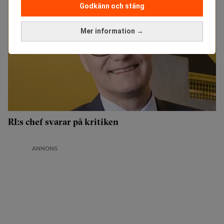
Godkänn och stäng
Mer information →
RI:s chef svarar på kritiken
ANNONS