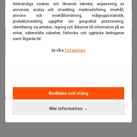
Nödvändiga cookies och liknande tekniker, anpassning av
annonser, analys och utveckling, marknadsföring, innehåll,
annons- och innehållsmätning, målgruppsstatistik,
Här är de nominerade i Årets Advokatbyrå
produktutveckling, uppgifter om geografisk positionering,
identifiering via enheten, lagring och åtkomst till information på en
enhet, säkerställa säkerhet, förhindra och upptäcka bedrägerier
samt åtgärda fel.
Se våra
104 partners
Godkänn och stäng
Bristande jämställdhet – en dealbreaker för
Mer information →
kunderna