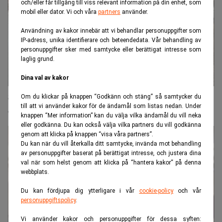
och/eller får tillgång till viss relevant information på din enhet, som
mobil eller dator. Vi och våra
partners
använder.
Användning av kakor innebär att vi behandlar personuppgifter som
IP-adress, unika identifierare och beteendedata. Vår behandling av
personuppgifter sker med samtycke eller berättigat intresse som
laglig grund.
Dina val av kakor
Så blev han Sveriges bästa IR-chef: ”Har löpande
Om du klickar på knappen “Godkänn och stäng” så samtycker du
till att vi använder kakor för de ändamål som listas nedan. Under
dialog med investerare”
knappen “Mer information” kan du välja vilka ändamål du vill neka
eller godkänna. Du kan också välja vilka partners du vill godkänna
genom att klicka på knappen “visa våra partners”.
Du kan när du vill återkalla ditt samtycke, invända mot behandling
av personuppgifter baserat på berättigat intresse, och justera dina
val när som helst genom att klicka på “hantera kakor” på denna
webbplats.
Du kan fördjupa dig ytterligare i vår
cookie-policy
och vår
personuppgiftspolicy
.
Vi använder kakor och personuppgifter för dessa syften: