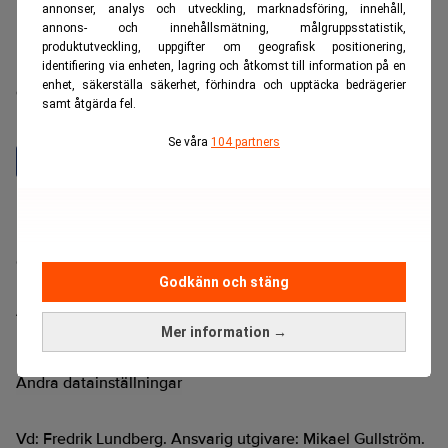
annonser, analys och utveckling, marknadsföring, innehåll,
annons- och innehållsmätning, målgruppsstatistik,
produktutveckling, uppgifter om geografisk positionering,
Realtid är en oberoende och kostnadsfri nyhetskanal för
identifiering via enheten, lagring och åtkomst till information på en
enhet, säkerställa säkerhet, förhindra och upptäcka bedrägerier
dig som vill fördjupa dig inom finans- och
samt åtgärda fel.
näringslivsnyheter.
Se våra
104 partners
Hantera prenumeration
Integritetspolicy för personuppgifter
Cookiepolicy
Godkänn och stäng
Relevance AI-policy
Annonsera på Realtid
Mer information →
Pressmeddelanden
Kontakta oss
Ändra datainställningar
Vd: Fredrik Lundberg. Ansvarig utgivare: Mikael Gullström.