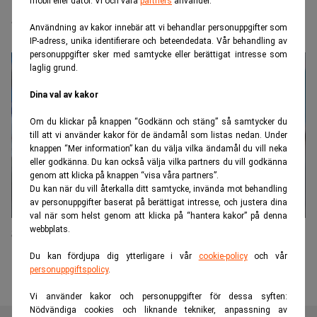
mobil eller dator. Vi och våra
partners
använder.
automatiseringen”
Användning av kakor innebär att vi behandlar personuppgifter som
IP-adress, unika identifierare och beteendedata. Vår behandling av
personuppgifter sker med samtycke eller berättigat intresse som
laglig grund.
Dina val av kakor
Om du klickar på knappen “Godkänn och stäng” så samtycker du
till att vi använder kakor för de ändamål som listas nedan. Under
knappen “Mer information” kan du välja vilka ändamål du vill neka
eller godkänna. Du kan också välja vilka partners du vill godkänna
genom att klicka på knappen “visa våra partners”.
Du kan när du vill återkalla ditt samtycke, invända mot behandling
av personuppgifter baserat på berättigat intresse, och justera dina
val när som helst genom att klicka på “hantera kakor” på denna
webbplats.
Så ökar du dina chanser att landa bankjobbet
Du kan fördjupa dig ytterligare i vår
cookie-policy
och vår
personuppgiftspolicy
.
Vi använder kakor och personuppgifter för dessa syften:
Nödvändiga cookies och liknande tekniker, anpassning av