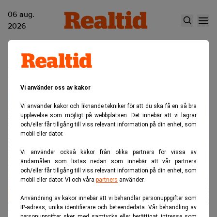
06 aug.
2026
Räntenivå
Vi använder oss av kakor
Vi använder kakor och liknande tekniker för att du ska få en så bra
upplevelse som möjligt på webbplatsen. Det innebär att vi lagrar
och/eller får tillgång till viss relevant information på din enhet, som
mobil eller dator.
Vi använder också kakor från olika partners för vissa av
ändamålen som listas nedan som innebär att vår partners
och/eller får tillgång till viss relevant information på din enhet, som
mobil eller dator. Vi och våra
partners
använder.
Användning av kakor innebär att vi behandlar personuppgifter som
IP-adress, unika identifierare och beteendedata. Vår behandling av
ECB-chef ser goda möjligheter för en
personuppgifter sker med samtycke eller berättigat intresse som