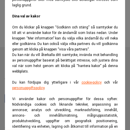
laglig grund.
mjuklandning i ekonomin
Dina val av kakor
Om du klickar på knappen “Godkänn och stäng” så samtycker du
till att vi använder kakor för de ändamål som listas nedan. Under
knappen “Mer information” kan du välja vilka ändamål du vill neka
eller godkänna. Du kan också välja vilka partners du vill godkänna
genom att klicka på knappen “visa våra partners”.
Du kan när du vill återkalla ditt samtycke, invända mot behandling
av personuppgifter baserat på berättigat intresse, och justera dina
val när som helst genom att klicka på “hantera kakor” på denna
Realtid är en oberoende och kostnadsfri nyhetskanal för
webbplats.
dig som vill fördjupa dig inom finans- och
Du kan fördjupa dig ytterligare i vår
cookie-policy
och vår
näringslivsnyheter.
personuppgiftspolicy
.
Vi använder kakor och personuppgifter för dessa syften:
Nödvändiga cookies och liknande tekniker, anpassning av
annonser, analys och utveckling, marknadsföring, innehåll,
Hantera prenumeration
annons- och innehållsmätning, målgruppsstatistik,
Integritetspolicy för personuppgifter
produktutveckling, uppgifter om geografisk positionering,
identifiering via enheten, lagring och åtkomst till information på en
Cookiepolicy