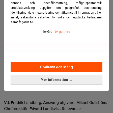
annons- och innehållsmätning, målgruppsstatistik,
produktutveckling, uppgifter om geografisk positionering,
Realtid är en oberoende och kostnadsfri nyhetskanal för
identifiering via enheten, lagring och åtkomst till information på en
dig som vill fördjupa dig inom finans- och
enhet, säkerställa säkerhet, förhindra och upptäcka bedrägerier
näringslivsnyheter.
samt åtgärda fel.
Se våra
104 partners
Hantera prenumeration
Integritetspolicy för personuppgifter
Cookiepolicy
Relevance AI-policy
Godkänn och stäng
Annonsera på Realtid
Pressmeddelanden
Mer information →
Kontakta oss
Ändra datainställningar
Vd: Fredrik Lundberg. Ansvarig utgivare: Mikael Gullström.
Chefredaktör: Edvard Lundkvist. Relevance