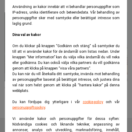
Användning av kakor innebär att vi behandlar personuppgifter som
IP-adress, unika identifierare och beteendedata. Vår behandling av
personuppgifter sker med samtycke eller berättigat intresse som
laglig grund.
Dina val av kakor
Om du klickar på knappen “Godkänn och stäng” så samtycker du
till att vi använder kakor för de ändamål som listas nedan. Under
knappen “Mer information” kan du välja vilka ändamål du vill neka
eller godkänna. Du kan också välja vilka partners du vill godkänna
genom att klicka på knappen “visa våra partners”.
Du kan när du vill återkalla ditt samtycke, invända mot behandling
av personuppgifter baserat på berättigat intresse, och justera dina
val när som helst genom att klicka på “hantera kakor” på denna
Carnegie släpper egen app och nya Mifid-portföljer
webbplats.
Du kan fördjupa dig ytterligare i vår
cookie-policy
och vår
personuppgiftspolicy
.
Vi använder kakor och personuppgifter för dessa syften:
Nödvändiga cookies och liknande tekniker, anpassning av
annonser, analys och utveckling, marknadsföring, innehåll,