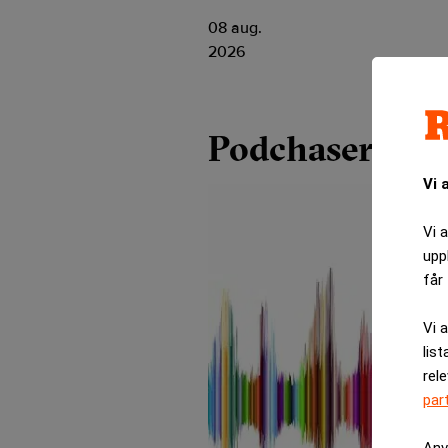
08 aug.
2026
Podchaser
Vi 
Vi 
upp
får 
Vi 
list
rel
par
Anv