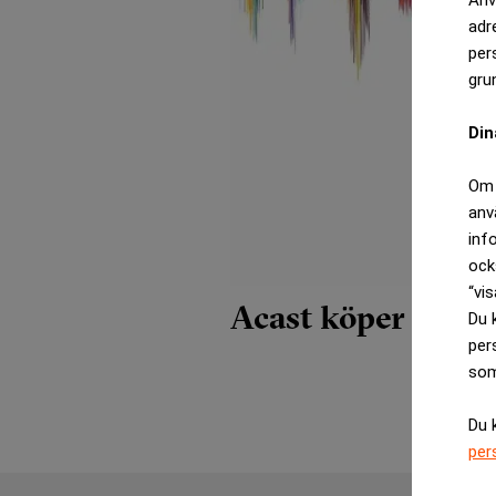
adr
per
gru
Din
Om 
anv
inf
ock
“vis
Acast köper podc
Du 
per
som
Du 
per