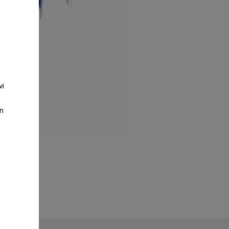
vi
an