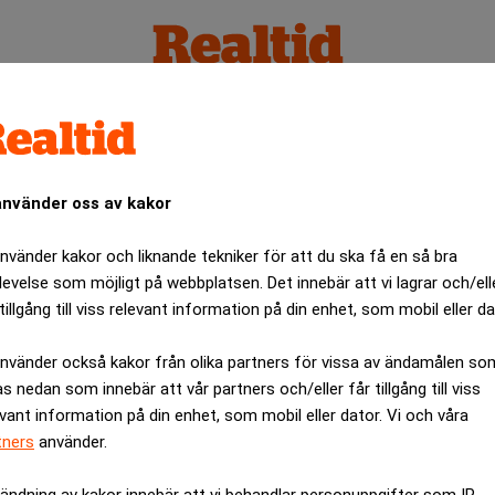
använder oss av kakor
använder kakor och liknande tekniker för att du ska få en så bra
levelse som möjligt på webbplatsen. Det innebär att vi lagrar och/ell
tillgång till viss relevant information på din enhet, som mobil eller da
använder också kakor från olika partners för vissa av ändamålen so
as nedan som innebär att vår partners och/eller får tillgång till viss
evant information på din enhet, som mobil eller dator. Vi och våra
tners
använder.
ändning av kakor innebär att vi behandlar personuppgifter som IP-