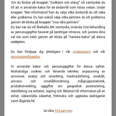
Om du klickar på knappen “Godkänn och stäng” så samtycker du
till att vi använder kakor för de ändamål som listas nedan. Under
knappen “Mer information” kan du välja vilka ändamål du vill neka
eller godkänna. Du kan också välja vilka partners du vill godkänna
genom att klicka på knappen “visa våra partners”.
Du kan när du vill återkalla ditt samtycke, invända mot behandling
av personuppgifter baserat på berättigat intresse, och justera dina
val när som helst genom att klicka på “hantera kakor” på denna
webbplats.
Spännande uppdrag för redovisningsspecialister
Du kan fördjupa dig ytterligare i vår
cookie-policy
och vår
personuppgiftspolicy
.
Vi använder kakor och personuppgifter för dessa syften:
Nödvändiga cookies och liknande tekniker, anpassning av
annonser, analys och utveckling, marknadsföring, innehåll,
annons- och innehållsmätning, målgruppsstatistik,
produktutveckling, uppgifter om geografisk positionering,
identifiering via enheten, lagring och åtkomst till information på en
enhet, säkerställa säkerhet, förhindra och upptäcka bedrägerier
samt åtgärda fel.
Se våra
104 partners