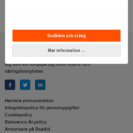
Nya regler för redovisningstillsynen klubbade
Godkänn och stäng
Mer information →
Realtid är en oberoende och kostnadsfri nyhetskanal för
dig som vill fördjupa dig inom finans- och
näringslivsnyheter.
Hantera prenumeration
Integritetspolicy för personuppgifter
Cookiepolicy
Relevance AI-policy
Annonsera på Realtid