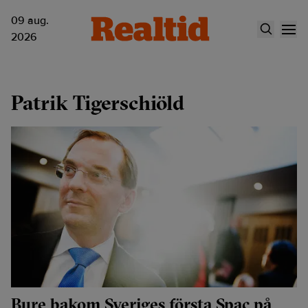
09 aug.
2026
Patrik Tigerschiöld
Bure bakom Sveriges första Spac på