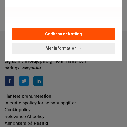
Fondbråk överträffar allt
Godkänn och stäng
Mer information →
Realtid är en oberoende och kostnadsfri nyhetskanal för
dig som vill fördjupa dig inom finans- och
näringslivsnyheter.
Hantera prenumeration
Integritetspolicy för personuppgifter
Cookiepolicy
Relevance AI-policy
Annonsera på Realtid