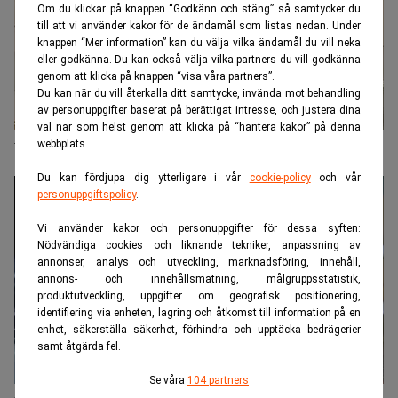
Om du klickar på knappen “Godkänn och stäng” så samtycker du
till att vi använder kakor för de ändamål som listas nedan. Under
knappen “Mer information” kan du välja vilka ändamål du vill neka
eller godkänna. Du kan också välja vilka partners du vill godkänna
genom att klicka på knappen “visa våra partners”.
Du kan när du vill återkalla ditt samtycke, invända mot behandling
av personuppgifter baserat på berättigat intresse, och justera dina
val när som helst genom att klicka på “hantera kakor” på denna
webbplats.
Veckans bråk och champagne
Du kan fördjupa dig ytterligare i vår
cookie-policy
och vår
personuppgiftspolicy
.
Vi använder kakor och personuppgifter för dessa syften:
Nödvändiga cookies och liknande tekniker, anpassning av
annonser, analys och utveckling, marknadsföring, innehåll,
annons- och innehållsmätning, målgruppsstatistik,
produktutveckling, uppgifter om geografisk positionering,
identifiering via enheten, lagring och åtkomst till information på en
enhet, säkerställa säkerhet, förhindra och upptäcka bedrägerier
samt åtgärda fel.
Se våra
104 partners