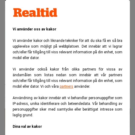
marknaden
Vi använder oss av kakor
Vi använder kakor och liknande tekniker för att du ska få en så bra
upplevelse som möjligt på webbplatsen. Det innebär att vi lagrar
och/eller får tillgång till viss relevant information på din enhet, som
mobil eller dator.
Vi använder också kakor från olika partners för vissa av
ändamålen som listas nedan som innebär att vår partners
och/eller får tillgång till viss relevant information på din enhet, som
mobil eller dator. Vi och våra
partners
använder.
Eric Strand startar ”Sveriges mest riskfyllda fond”
Användning av kakor innebär att vi behandlar personuppgifter som
IP-adress, unika identifierare och beteendedata. Vår behandling av
personuppgifter sker med samtycke eller berättigat intresse som
laglig grund.
Dina val av kakor