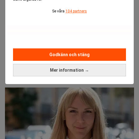
Se våra
104 partners
Godkänn och stäng
Mer information →