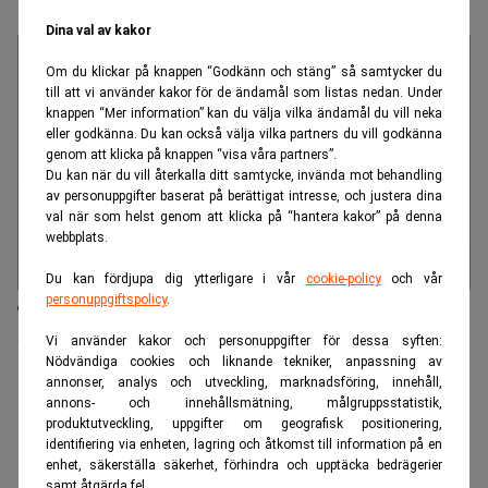
Väljarbarometer: Tidöpartierna knappar in
Dina val av kakor
Om du klickar på knappen “Godkänn och stäng” så samtycker du
till att vi använder kakor för de ändamål som listas nedan. Under
knappen “Mer information” kan du välja vilka ändamål du vill neka
eller godkänna. Du kan också välja vilka partners du vill godkänna
genom att klicka på knappen “visa våra partners”.
Du kan när du vill återkalla ditt samtycke, invända mot behandling
av personuppgifter baserat på berättigat intresse, och justera dina
val när som helst genom att klicka på “hantera kakor” på denna
webbplats.
Du kan fördjupa dig ytterligare i vår
cookie-policy
och vår
personuppgiftspolicy
.
Ta vara på dina data champions – annars är du rökt
i kompetenskriget
Vi använder kakor och personuppgifter för dessa syften:
Nödvändiga cookies och liknande tekniker, anpassning av
annonser, analys och utveckling, marknadsföring, innehåll,
ANNONS
annons- och innehållsmätning, målgruppsstatistik,
produktutveckling, uppgifter om geografisk positionering,
identifiering via enheten, lagring och åtkomst till information på en
enhet, säkerställa säkerhet, förhindra och upptäcka bedrägerier
samt åtgärda fel.