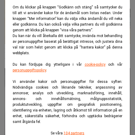
Om du klickar på knappen “Godkänn och stäng” så samtycker du
till att vi använder kakor för de ändamål som listas nedan. Under
knappen “Mer information” kan du välja vilka ändamål du vill neka
eller godkänna. Du kan också välja vilka partners du vill godkänna
genom att klicka på knappen “visa våra partners”.
Du kan när du vill återkalla ditt samtycke, invända mot behandling
av personuppgifter baserat på berättigat intresse, och justera dina
val när som helst genom att klicka på “hantera kakor” på denna
Företagens nya strategi – effektivitet eller
webbplats.
utmattning?
Du kan fördjupa dig ytterligare i vår
cookie-policy
och vår
personuppgiftspolicy
.
Vi använder kakor och personuppgifter för dessa syften:
Nödvändiga cookies och liknande tekniker, anpassning av
annonser, analys och utveckling, marknadsföring, innehåll,
annons- och innehållsmätning, målgruppsstatistik,
produktutveckling, uppgifter om geografisk positionering,
identifiering via enheten, lagring och åtkomst till information på en
enhet, säkerställa säkerhet, förhindra och upptäcka bedrägerier
samt åtgärda fel.
Se våra
104 partners