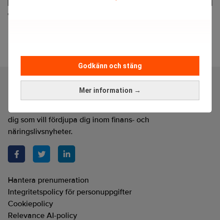
Tiktok sparkar personal
Godkänn och stäng
Mer information →
Realtid är en oberoende och kostnadsfri nyhetskanal för
dig som vill fördjupa dig inom finans- och
näringslivsnyheter.
Hantera prenumeration
Integritetspolicy för personuppgifter
Cookiepolicy
Relevance AI-policy