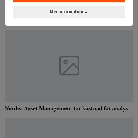
Mer information →
Nordea säljer private banking-verksamhet till UBS
Nordea Asset Management tar kostnad för analys