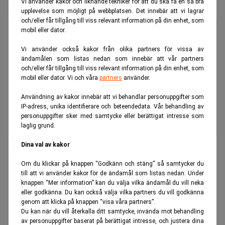
Boom för Nordeas private banking
Vi använder kakor och liknande tekniker för att du ska få en så bra
upplevelse som möjligt på webbplatsen. Det innebär att vi lagrar
och/eller får tillgång till viss relevant information på din enhet, som
mobil eller dator.
Vi använder också kakor från olika partners för vissa av
ändamålen som listas nedan som innebär att vår partners
och/eller får tillgång till viss relevant information på din enhet, som
mobil eller dator. Vi och våra
partners
använder.
Användning av kakor innebär att vi behandlar personuppgifter som
IP-adress, unika identifierare och beteendedata. Vår behandling av
personuppgifter sker med samtycke eller berättigat intresse som
laglig grund.
Nordea går in som ägare i Madrague
Dina val av kakor
Om du klickar på knappen “Godkänn och stäng” så samtycker du
ANNONS
till att vi använder kakor för de ändamål som listas nedan. Under
knappen “Mer information” kan du välja vilka ändamål du vill neka
eller godkänna. Du kan också välja vilka partners du vill godkänna
genom att klicka på knappen “visa våra partners”.
Du kan när du vill återkalla ditt samtycke, invända mot behandling
av personuppgifter baserat på berättigat intresse, och justera dina