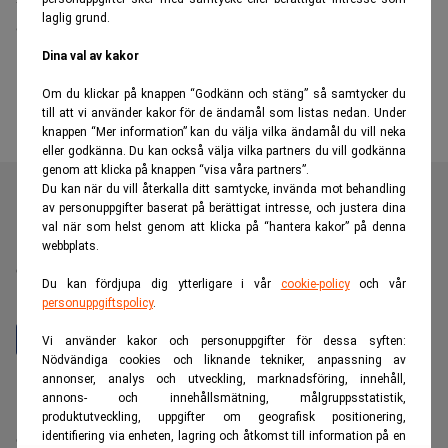
laglig grund.
och Wolf tar plats i styrelsen
Dina val av kakor
Om du klickar på knappen “Godkänn och stäng” så samtycker du
till att vi använder kakor för de ändamål som listas nedan. Under
knappen “Mer information” kan du välja vilka ändamål du vill neka
eller godkänna. Du kan också välja vilka partners du vill godkänna
genom att klicka på knappen “visa våra partners”.
Du kan när du vill återkalla ditt samtycke, invända mot behandling
av personuppgifter baserat på berättigat intresse, och justera dina
val när som helst genom att klicka på “hantera kakor” på denna
Realtid är en oberoende och kostnadsfri nyhetskanal för
webbplats.
dig som vill fördjupa dig inom finans- och
Du kan fördjupa dig ytterligare i vår
cookie-policy
och vår
näringslivsnyheter.
personuppgiftspolicy
.
Vi använder kakor och personuppgifter för dessa syften:
Nödvändiga cookies och liknande tekniker, anpassning av
annonser, analys och utveckling, marknadsföring, innehåll,
Hantera prenumeration
annons- och innehållsmätning, målgruppsstatistik,
Integritetspolicy för personuppgifter
produktutveckling, uppgifter om geografisk positionering,
identifiering via enheten, lagring och åtkomst till information på en
Cookiepolicy