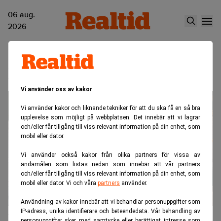
06 aug.
2026
Niklas Storåkers
Vi använder oss av kakor
Vi använder kakor och liknande tekniker för att du ska få en så bra
upplevelse som möjligt på webbplatsen. Det innebär att vi lagrar
och/eller får tillgång till viss relevant information på din enhet, som
mobil eller dator.
Vi använder också kakor från olika partners för vissa av
ändamålen som listas nedan som innebär att vår partners
och/eller får tillgång till viss relevant information på din enhet, som
mobil eller dator. Vi och våra
partners
använder.
Användning av kakor innebär att vi behandlar personuppgifter som
IP-adress, unika identifierare och beteendedata. Vår behandling av
Hedvig tar in 333 miljoner – Storåkers
personuppgifter sker med samtycke eller berättigat intresse som