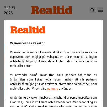
10 aug.
2026
Niklas Nordström
Vi använder oss av kakor
Vi använder kakor och liknande tekniker för att du ska få en så bra
upplevelse som möjligt på webbplatsen. Det innebär att vi lagrar
och/eller får tillgång till viss relevant information på din enhet, som
mobil eller dator.
Vi använder också kakor från olika partners för vissa av
ändamålen som listas nedan som innebär att vår partners
och/eller får tillgång till viss relevant information på din enhet, som
mobil eller dator. Vi och våra
partners
använder.
Användning av kakor innebär att vi behandlar personuppgifter som
IP-adress, unika identifierare och beteendedata. Vår behandling av
Kan tvingas betala konkursbon –
personuppgifter sker med samtycke eller berättigat intresse som