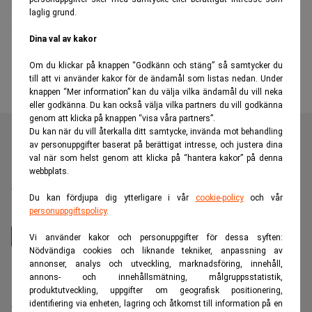
laglig grund.
hoppar av regeringsuppdrag
Dina val av kakor
Om du klickar på knappen “Godkänn och stäng” så samtycker du
till att vi använder kakor för de ändamål som listas nedan. Under
knappen “Mer information” kan du välja vilka ändamål du vill neka
eller godkänna. Du kan också välja vilka partners du vill godkänna
genom att klicka på knappen “visa våra partners”.
Du kan när du vill återkalla ditt samtycke, invända mot behandling
av personuppgifter baserat på berättigat intresse, och justera dina
val när som helst genom att klicka på “hantera kakor” på denna
Realtid är en oberoende och kostnadsfri nyhetskanal för
webbplats.
dig som vill fördjupa dig inom finans- och
Du kan fördjupa dig ytterligare i vår
cookie-policy
och vår
näringslivsnyheter.
personuppgiftspolicy
.
Vi använder kakor och personuppgifter för dessa syften:
Nödvändiga cookies och liknande tekniker, anpassning av
annonser, analys och utveckling, marknadsföring, innehåll,
Hantera prenumeration
annons- och innehållsmätning, målgruppsstatistik,
Integritetspolicy för personuppgifter
produktutveckling, uppgifter om geografisk positionering,
identifiering via enheten, lagring och åtkomst till information på en
Cookiepolicy