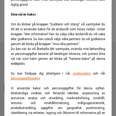
laglig grund.
ny finanschef
Dina val av kakor
Om du klickar på knappen “Godkänn och stäng” så samtycker du
till att vi använder kakor för de ändamål som listas nedan. Under
knappen “Mer information” kan du välja vilka ändamål du vill neka
eller godkänna. Du kan också välja vilka partners du vill godkänna
genom att klicka på knappen “visa våra partners”.
Du kan när du vill återkalla ditt samtycke, invända mot behandling
av personuppgifter baserat på berättigat intresse, och justera dina
val när som helst genom att klicka på “hantera kakor” på denna
Realtid är en oberoende och kostnadsfri nyhetskanal för
webbplats.
dig som vill fördjupa dig inom finans- och
Du kan fördjupa dig ytterligare i vår
cookie-policy
och vår
näringslivsnyheter.
personuppgiftspolicy
.
Vi använder kakor och personuppgifter för dessa syften:
Nödvändiga cookies och liknande tekniker, anpassning av
annonser, analys och utveckling, marknadsföring, innehåll,
Hantera prenumeration
annons- och innehållsmätning, målgruppsstatistik,
Integritetspolicy för personuppgifter
produktutveckling, uppgifter om geografisk positionering,
identifiering via enheten, lagring och åtkomst till information på en
Cookiepolicy