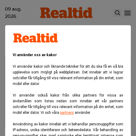
09 aug.
2026
Michael Moschewitz
Vi använder oss av kakor
Vi använder kakor och liknande tekniker för att du ska få en så bra
upplevelse som möjligt på webbplatsen. Det innebär att vi lagrar
och/eller får tillgång till viss relevant information på din enhet, som
mobil eller dator.
Vi använder också kakor från olika partners för vissa av
ändamålen som listas nedan som innebär att vår partners
och/eller får tillgång till viss relevant information på din enhet, som
mobil eller dator. Vi och våra
partners
använder.
Användning av kakor innebär att vi behandlar personuppgifter som
IP-adress, unika identifierare och beteendedata. Vår behandling av
Genova utser Henrik Zetterström till
personuppgifter sker med samtycke eller berättigat intresse som