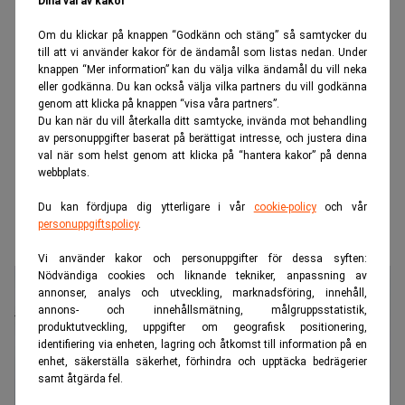
Dina val av kakor
Om du klickar på knappen “Godkänn och stäng” så samtycker du
till att vi använder kakor för de ändamål som listas nedan. Under
knappen “Mer information” kan du välja vilka ändamål du vill neka
eller godkänna. Du kan också välja vilka partners du vill godkänna
genom att klicka på knappen “visa våra partners”.
Du kan när du vill återkalla ditt samtycke, invända mot behandling
av personuppgifter baserat på berättigat intresse, och justera dina
val när som helst genom att klicka på “hantera kakor” på denna
webbplats.
Du kan fördjupa dig ytterligare i vår
cookie-policy
och vår
personuppgiftspolicy
.
Vi använder kakor och personuppgifter för dessa syften:
Nödvändiga cookies och liknande tekniker, anpassning av
annonser, analys och utveckling, marknadsföring, innehåll,
annons- och innehållsmätning, målgruppsstatistik,
produktutveckling, uppgifter om geografisk positionering,
identifiering via enheten, lagring och åtkomst till information på en
enhet, säkerställa säkerhet, förhindra och upptäcka bedrägerier
samt åtgärda fel.