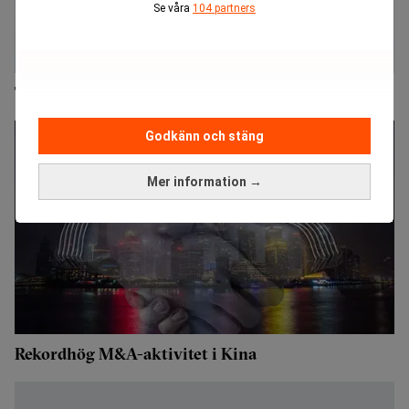
Se våra
104 partners
Telekom-sektorn hetast inom nordisk M&A
Godkänn och stäng
Mer information →
Rekordhög M&A-aktivitet i Kina