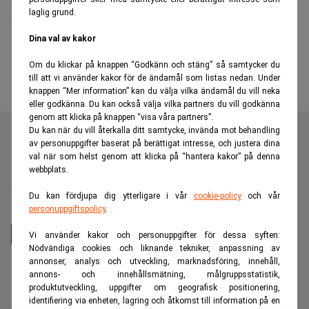
laglig grund.
miljarder kronor i årsomsättning
Dina val av kakor
Om du klickar på knappen “Godkänn och stäng” så samtycker du
till att vi använder kakor för de ändamål som listas nedan. Under
knappen “Mer information” kan du välja vilka ändamål du vill neka
eller godkänna. Du kan också välja vilka partners du vill godkänna
genom att klicka på knappen “visa våra partners”.
Du kan när du vill återkalla ditt samtycke, invända mot behandling
av personuppgifter baserat på berättigat intresse, och justera dina
val när som helst genom att klicka på “hantera kakor” på denna
Realtid är en oberoende och kostnadsfri nyhetskanal för
webbplats.
dig som vill fördjupa dig inom finans- och
Du kan fördjupa dig ytterligare i vår
cookie-policy
och vår
näringslivsnyheter.
personuppgiftspolicy
.
Vi använder kakor och personuppgifter för dessa syften:
Nödvändiga cookies och liknande tekniker, anpassning av
annonser, analys och utveckling, marknadsföring, innehåll,
Hantera prenumeration
annons- och innehållsmätning, målgruppsstatistik,
Integritetspolicy för personuppgifter
produktutveckling, uppgifter om geografisk positionering,
identifiering via enheten, lagring och åtkomst till information på en
Cookiepolicy