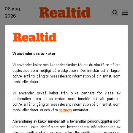
06 aug.
2026
Max
Vi använder oss av kakor
Vi använder kakor och liknande tekniker för att du ska få en så bra
upplevelse som möjligt på webbplatsen. Det innebär att vi lagrar
och/eller får tillgång till viss relevant information på din enhet, som
mobil eller dator.
Vi använder också kakor från olika partners för vissa av
ändamålen som listas nedan som innebär att vår partners
och/eller får tillgång till viss relevant information på din enhet, som
mobil eller dator. Vi och våra
partners
använder.
Användning av kakor innebär att vi behandlar personuppgifter som
IP-adress, unika identifierare och beteendedata. Vår behandling av
Max når för första gången över 5
personuppgifter sker med samtycke eller berättigat intresse som