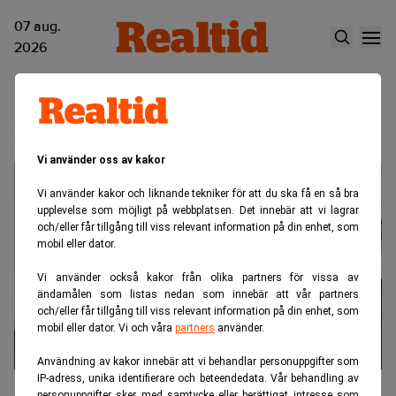
07 aug.
2026
Lundingruppen
Vi använder oss av kakor
Vi använder kakor och liknande tekniker för att du ska få en så bra
upplevelse som möjligt på webbplatsen. Det innebär att vi lagrar
och/eller får tillgång till viss relevant information på din enhet, som
mobil eller dator.
Vi använder också kakor från olika partners för vissa av
ändamålen som listas nedan som innebär att vår partners
och/eller får tillgång till viss relevant information på din enhet, som
mobil eller dator. Vi och våra
partners
använder.
Användning av kakor innebär att vi behandlar personuppgifter som
IP-adress, unika identifierare och beteendedata. Vår behandling av
Svensk domstol avgör målet mot
personuppgifter sker med samtycke eller berättigat intresse som