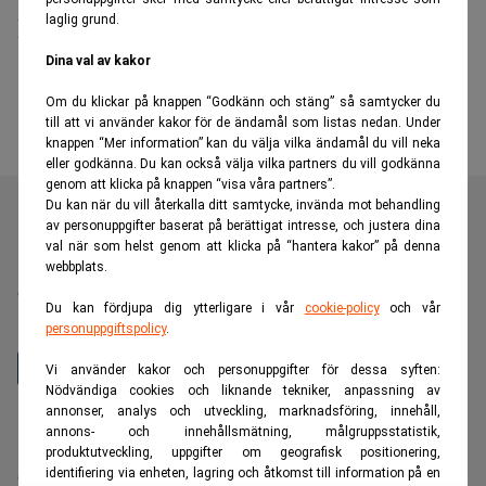
laglig grund.
Lundin Oils vd
Dina val av kakor
Om du klickar på knappen “Godkänn och stäng” så samtycker du
till att vi använder kakor för de ändamål som listas nedan. Under
knappen “Mer information” kan du välja vilka ändamål du vill neka
eller godkänna. Du kan också välja vilka partners du vill godkänna
genom att klicka på knappen “visa våra partners”.
Du kan när du vill återkalla ditt samtycke, invända mot behandling
av personuppgifter baserat på berättigat intresse, och justera dina
val när som helst genom att klicka på “hantera kakor” på denna
Realtid är en oberoende och kostnadsfri nyhetskanal för
webbplats.
dig som vill fördjupa dig inom finans- och
Du kan fördjupa dig ytterligare i vår
cookie-policy
och vår
näringslivsnyheter.
personuppgiftspolicy
.
Vi använder kakor och personuppgifter för dessa syften:
Nödvändiga cookies och liknande tekniker, anpassning av
annonser, analys och utveckling, marknadsföring, innehåll,
Hantera prenumeration
annons- och innehållsmätning, målgruppsstatistik,
Integritetspolicy för personuppgifter
produktutveckling, uppgifter om geografisk positionering,
identifiering via enheten, lagring och åtkomst till information på en
Cookiepolicy