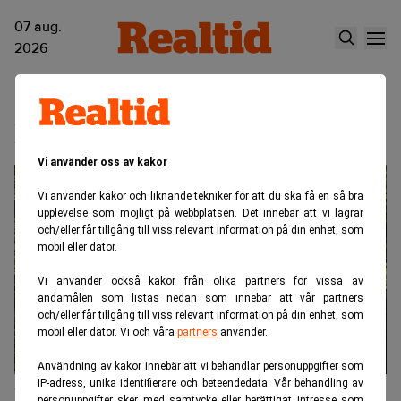
07 aug.
2026
Ludvig & Co
Vi använder oss av kakor
Vi använder kakor och liknande tekniker för att du ska få en så bra
upplevelse som möjligt på webbplatsen. Det innebär att vi lagrar
och/eller får tillgång till viss relevant information på din enhet, som
mobil eller dator.
Vi använder också kakor från olika partners för vissa av
ändamålen som listas nedan som innebär att vår partners
och/eller får tillgång till viss relevant information på din enhet, som
mobil eller dator. Vi och våra
partners
använder.
Användning av kakor innebär att vi behandlar personuppgifter som
IP-adress, unika identifierare och beteendedata. Vår behandling av
Fortsatt stark skogsmarknad i norra
personuppgifter sker med samtycke eller berättigat intresse som