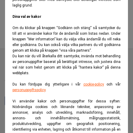
laglig grund.
Sverige
Dina val av kakor
Om du klickar på knappen “Godkänn och stäng” så samtycker du
till att vi använder kakor för de ändamål som listas nedan. Under
knappen “Mer information” kan du välja vilka ändamål du vill neka
eller godkänna. Du kan också välja vilka partners du vill godkänna
genom att klicka på knappen “visa våra partners”.
Du kan när du vill återkalla ditt samtycke, invända mot behandling
av personuppgifter baserat på berättigat intresse, och justera dina
val när som helst genom att klicka på “hantera kakor” på denna
Realtid är en oberoende och kostnadsfri nyhetskanal för
webbplats.
dig som vill fördjupa dig inom finans- och
Du kan fördjupa dig ytterligare i vår
cookie-policy
och vår
näringslivsnyheter.
personuppgiftspolicy
.
Vi använder kakor och personuppgifter för dessa syften:
Nödvändiga cookies och liknande tekniker, anpassning av
annonser, analys och utveckling, marknadsföring, innehåll,
Hantera prenumeration
annons- och innehållsmätning, målgruppsstatistik,
Integritetspolicy för personuppgifter
produktutveckling, uppgifter om geografisk positionering,
identifiering via enheten, lagring och åtkomst till information på en
Cookiepolicy