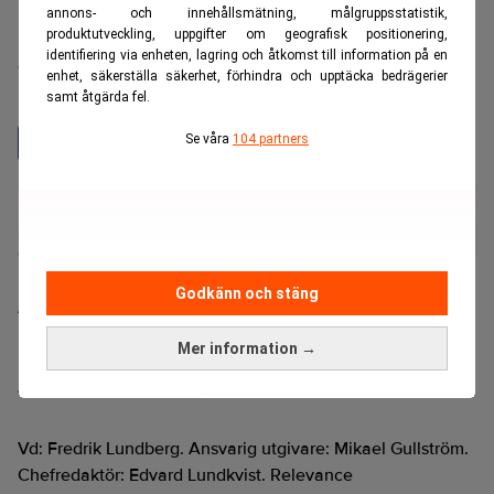
annons- och innehållsmätning, målgruppsstatistik,
produktutveckling, uppgifter om geografisk positionering,
Realtid är en oberoende och kostnadsfri nyhetskanal för
identifiering via enheten, lagring och åtkomst till information på en
dig som vill fördjupa dig inom finans- och
enhet, säkerställa säkerhet, förhindra och upptäcka bedrägerier
näringslivsnyheter.
samt åtgärda fel.
Se våra
104 partners
Hantera prenumeration
Integritetspolicy för personuppgifter
Cookiepolicy
Relevance AI-policy
Godkänn och stäng
Annonsera på Realtid
Pressmeddelanden
Mer information →
Kontakta oss
Ändra datainställningar
Vd: Fredrik Lundberg. Ansvarig utgivare: Mikael Gullström.
Chefredaktör: Edvard Lundkvist. Relevance