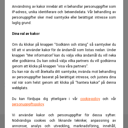
Användning av kakor innebär att vi behandlar personuppgifter som
IP-adress, unika identifierare och beteendedata. Vår behandling av
personuppgifter sker med samtycke eller berättigat intresse som
laglig grund.
Dina val av kakor
Om du klickar på knappen “Godkänn och stäng” så samtycker du
till att vi använder kakor för de ändamål som listas nedan. Under
knappen “Mer information” kan du välja vilka ändamål du vill neka
eller godkänna. Du kan också välja vilka partners du vill godkänna
genom att klicka på knappen “visa våra partners”.
Du kan när du vill återkalla ditt samtycke, invända mot behandling
av personuppgifter baserat på berättigat intresse, och justera dina
val när som helst genom att klicka på “hantera kakor” på denna
Kan lobba för budstrid om Londonbörsen
webbplats.
Du kan fördjupa dig ytterligare i vår
cookie-policy
och vår
personuppgiftspolicy
.
Vi använder kakor och personuppgifter för dessa syften:
Nödvändiga cookies och liknande tekniker, anpassning av
annonser, analys och utveckling, marknadsföring, innehåll,