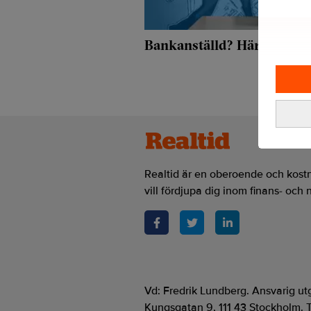
Bankanställd? Här kan d
Realtid är en oberoende och kostn
vill fördjupa dig inom finans- och 
Vd: Fredrik Lundberg. Ansvarig u
Kungsgatan 9, 111 43 Stockholm. T