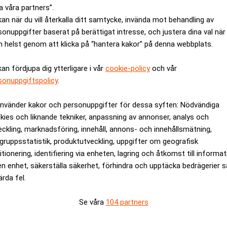
a våra partners”.
kan när du vill återkalla ditt samtycke, invända mot behandling av
sonuppgifter baserat på berättigat intresse, och justera dina val när
 helst genom att klicka på “hantera kakor” på denna webbplats.
kan fördjupa dig ytterligare i vår
cookie-policy
och vår
sonuppgiftspolicy
.
ska – men inte lika
Så mycket ökade löner
använder kakor och personuppgifter för dessa syften: Nödvändiga
kies och liknande tekniker, anpassning av annonser, analys och
eckling, marknadsföring, innehåll, annons- och innehållsmätning,
gruppsstatistik, produktutveckling, uppgifter om geografisk
itionering, identifiering via enheten, lagring och åtkomst till informa
en enhet, säkerställa säkerhet, förhindra och upptäcka bedrägerier 
ärda fel.
Se våra
104 partners