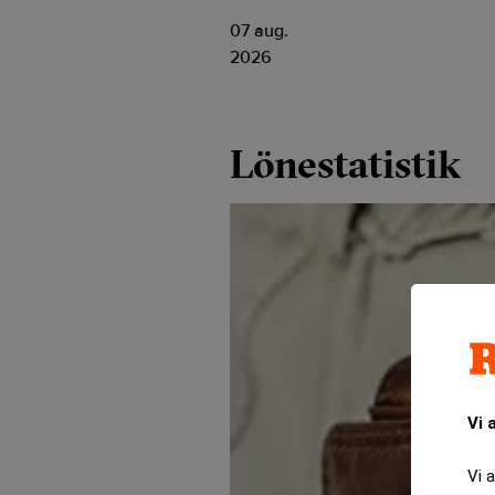
07 aug.
2026
Lönestatistik
Vi 
Vi 