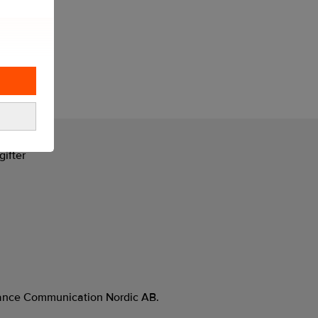
gifter
evance Communication Nordic AB.