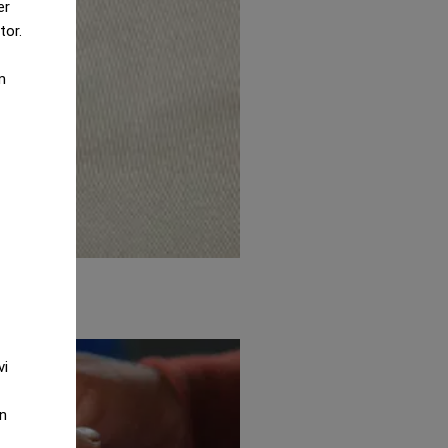
er
tor.
m
n
vi
an