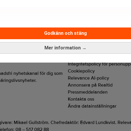
u benchmarka din lön
Godkänn och stäng
Mer information →
Hantera prenumeration
Integritetspolicy för personupp
Cookiepolicy
adsfri nyhetskanal för dig som
Relevance AI-policy
näringslivsnyheter.
Annonsera på Realtid
Pressmeddelanden
Kontakta oss
Ändra datainställningar
tgivare: Mikael Gullström. Chefredaktör: Edvard Lundkvist. Rel
elefon: 08 – 517 082 88