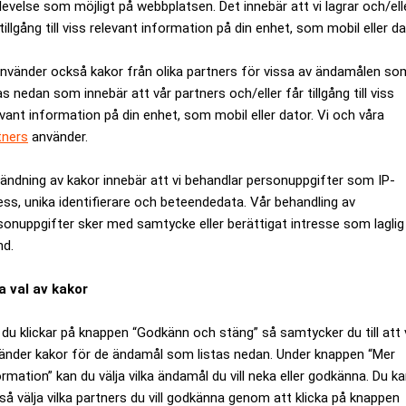
levelse som möjligt på webbplatsen. Det innebär att vi lagrar och/ell
tillgång till viss relevant information på din enhet, som mobil eller da
använder också kakor från olika partners för vissa av ändamålen so
as nedan som innebär att vår partners och/eller får tillgång till viss
evant information på din enhet, som mobil eller dator. Vi och våra
tners
använder.
ändning av kakor innebär att vi behandlar personuppgifter som IP-
ess, unika identifierare och beteendedata. Vår behandling av
sonuppgifter sker med samtycke eller berättigat intresse som laglig
nd.
öneligan – så hög är månadslöne
a val av kakor
du klickar på knappen “Godkänn och stäng” så samtycker du till att 
änder kakor för de ändamål som listas nedan. Under knappen “Mer
ormation” kan du välja vilka ändamål du vill neka eller godkänna. Du k
så välja vilka partners du vill godkänna genom att klicka på knappen