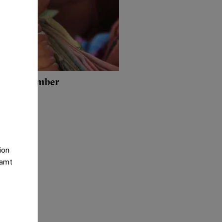
na i december
tion
samt